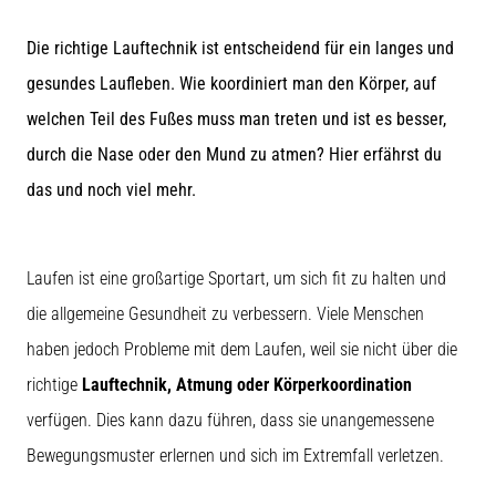
Beep-
Test:
Die richtige Lauftechnik ist entscheidend für ein langes und
Was
steckt
gesundes Laufleben. Wie koordiniert man den Körper, auf
dahinter?
welchen Teil des Fußes muss man treten und ist es besser,
In
durch die Nase oder den Mund zu atmen? Hier erfährst du
der
das und noch viel mehr.
Praxis
testet
der
Shuttle-
Laufen ist eine großartige Sportart, um sich fit zu halten und
Run
die allgemeine Gesundheit zu verbessern. Viele Menschen
Schnelligkeit,
Agilität
haben jedoch Probleme mit dem Laufen, weil sie nicht über die
und
richtige
Lauftechnik, Atmung oder Körperkoordination
Richtungswechsel.
Wie
verfügen. Dies kann dazu führen, dass sie unangemessene
wird
Bewegungsmuster erlernen und sich im Extremfall verletzen.
er
korrekt