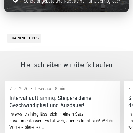
Sonderangebote und Rabatte nur für Clubmitglieder
TRAININGSTIPPS
Hier schreiben wir über’s Laufen
7. 8. 2026
•
Lesedauer 8 min
7.
Intervallauftraining: Steigere deine
S
Geschwindigkeit und Ausdauer!
d
Intervalltraining lässt sich in einem Satz
In
zusammenfassen: Es tut weh, aber es lohnt sich! Welche
un
Vorteile bietet es,…
w