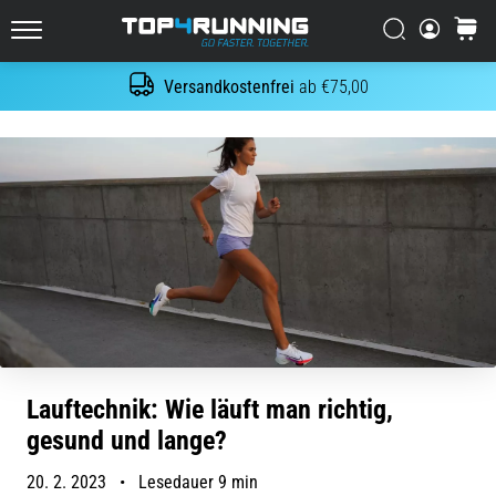
Es
tut
Suchen
Warenk
Top4Running.at
weh,
aber
30 Tage Widerrufsrecht
ohne Angabe von Gründen
Suche
es
lohnt
sich!
Welche
Vorteile
bietet
es,
…
7. 8. 2026
•
Lesedauer 6 min
Lauftechnik: Wie läuft man richtig,
Shuttle-
gesund und lange?
Run
und
20. 2. 2023
•
Lesedauer 9 min