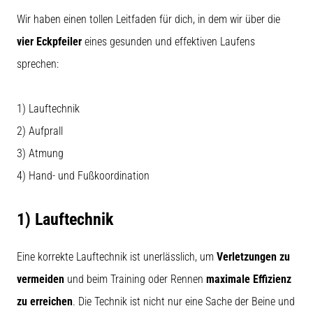
ausgeführt,
Wir haben einen tollen Leitfaden für dich, in dem wir über die
wo…
vier Eckpfeiler
eines gesunden und effektiven Laufens
sprechen:
6. 8. 2026
•
Lesedauer 7 min
1) Lauftechnik
Läuferknie:
2) Aufprall
Ursachen,
Behandlung
3) Atmung
und
4) Hand- und Fußkoordination
Prävention
Das
1) Lauftechnik
Läuferknie,
auch
bekannt
Eine korrekte Lauftechnik ist unerlässlich, um
Verletzungen zu
als
vermeiden
und beim Training oder Rennen
maximale Effizienz
Iliotibiales
Bandsyndrom
zu erreichen
. Die Technik ist nicht nur eine Sache der Beine und