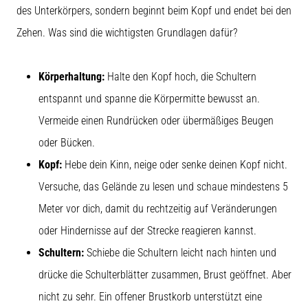
(ITBS),
des Unterkörpers, sondern beginnt beim Kopf und endet bei den
ist
ein
Zehen. Was sind die wichtigsten Grundlagen dafür?
weit
verbreitetes
Körperhaltung:
Halte den Kopf hoch, die Schultern
gesundheitliches
Problem,
entspannt und spanne die Körpermitte bewusst an.
…
Vermeide einen Rundrücken oder übermäßiges Beugen
oder Bücken.
Alle
Kopf:
Hebe dein Kinn, neige oder senke deinen Kopf nicht.
Artikel
Versuche, das Gelände zu lesen und schaue mindestens 5
anzeigen
Meter vor dich, damit du rechtzeitig auf Veränderungen
oder Hindernisse auf der Strecke reagieren kannst.
Schultern:
Schiebe die Schultern leicht nach hinten und
drücke die Schulterblätter zusammen, Brust geöffnet. Aber
nicht zu sehr. Ein offener Brustkorb unterstützt eine