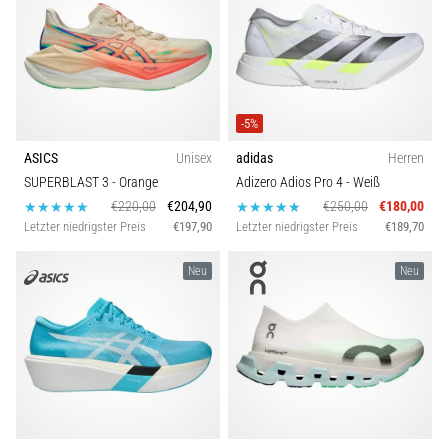
Modell
Symptome,
Ursachen
und
Farbe
Behandlung
Leidest
Preis
-5%
du
beim
ASICS
Unisex
adidas
Herren
oder
Drop
SUPERBLAST 3
- Orange
Adizero Adios Pro 4
- Weiß
nach
€220,00
€204,90
€250,00
€180,00
dem
Letzter niedrigster Preis
€197,90
Letzter niedrigster Preis
€189,70
Funktion
Laufen
unter
Neu
Neu
stechenden
Kollektion
Fersenschmerzen?
Eine
Spikes-Typ
der
häufigsten
Ursachen
Gewicht
ist
die…