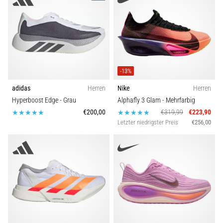
steigert.
Stimmt
das
wirklich?
Finde
heraus,
woraus…
-13%
adidas
Herren
Nike
Herren
Hyperboost Edge
- Grau
Alphafly 3 Glam
- Mehrfarbig
Alle
€200,00
€319,99
€223,90
Artikel
Letzter niedrigster Preis
€256,00
anzeigen