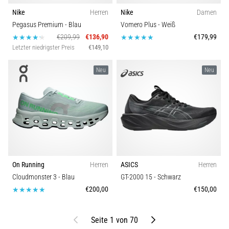
Nike
Herren
Nike
Damen
Pegasus Premium
- Blau
Vomero Plus
- Weiß
€209,99
€136,90
€179,99
Letzter niedrigster Preis
€149,10
Neu
Neu
On Running
Herren
ASICS
Herren
Cloudmonster 3
- Blau
GT-2000 15
- Schwarz
€200,00
€150,00
Bisherige
Weiter
Seite 1 von 70