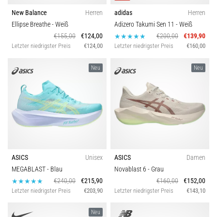
New Balance
Herren
adidas
Herren
Ellipse Breathe
- Weiß
Adizero Takumi Sen 11
- Weiß
€155,00
€124,00
€200,00
€139,90
Letzter niedrigster Preis
€124,00
Letzter niedrigster Preis
€160,00
Neu
Neu
ASICS
Unisex
ASICS
Damen
MEGABLAST
- Blau
Novablast 6
- Grau
€240,00
€215,90
€160,00
€152,00
Letzter niedrigster Preis
€203,90
Letzter niedrigster Preis
€143,10
Neu