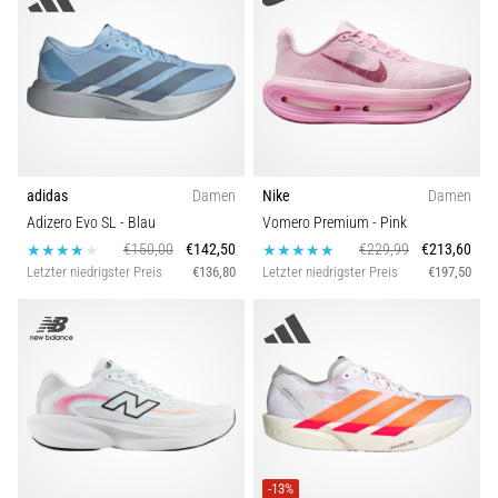
adidas
Damen
Nike
Damen
Adizero Evo SL
- Blau
Vomero Premium
- Pink
€150,00
€142,50
€229,99
€213,60
Letzter niedrigster Preis
€136,80
Letzter niedrigster Preis
€197,50
-13%