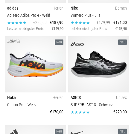
adidas
Herren
Nike
Damen
Adizero Adios Pro 4
- Weiß
Vomero Plus
- Lila
€250,00
€187,90
€179,99
€171,00
Letzter niedrigster Preis
€149,90
Letzter niedrigster Preis
€153,90
Neu
Neu
Hoka
Herren
ASICS
Unisex
Clifton Pro
- Weiß
SUPERBLAST 3
- Schwarz
€170,00
€220,00
Neu
Neu