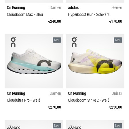
On Running
Damen
adidas
Herren
Cloudboom Max
- Blau
Hyperboost Run
- Schwarz
€240,00
€170,00
Neu
Neu
On Running
Damen
On Running
Unisex
Cloudultra Pro
- Weiß
Cloudboom Strike 2
- Weiß
€270,00
€250,00
Neu
Neu