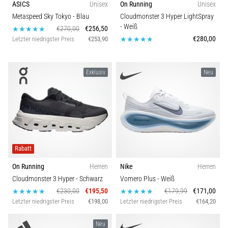
ASICS
Unisex
On Running
Unisex
Komfort und Dämpfung
Metaspeed Sky Tokyo
- Blau
Cloudmonster 3 Hyper LightSpray
5. 8. 2026
- Weiß
€270,00
€256,50
•
€280,00
Schuhweite
Letzter niedrigster Preis
€253,90
Lesedauer 8 min
Kohlenhydrat-
Eigenschaften
Exklusiv
Neu
Superkompensation:
Wie
beeinflusst
sie
die
Laufleistung?
Rabatt
Es
heißt,
On Running
Herren
Nike
Herren
dass
Cloudmonster 3 Hyper
- Schwarz
Vomero Plus
- Weiß
Kohlenhydrat-
€230,00
€195,50
€179,99
€171,00
Superkompensation
Letzter niedrigster Preis
€198,00
Letzter niedrigster Preis
€164,20
die
Ausdauerleistung
Neu