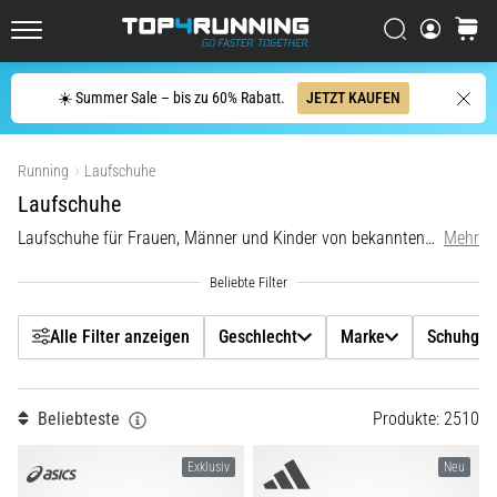
Läufer
Filtr
Suchen
Warenk
mindestens
Top4Running.at
einmal
im
Suche
☀️ Summer Sale – bis zu 60% Rabatt.
JETZT KAUFEN
Leben
Geschlecht
–
Produkte anzeigen
egal
Running
Laufschuhe
Marke
ob
Laufschuhe
Hobbysportler
oder
Laufschuhe für Frauen, Männer und Kinder von bekannten Weltmarken wie
Mehr
Schuhgröße
Profi.
Was
sind
Lauftyp
die…
Alle Filter anzeigen
Geschlecht
Marke
Schuhgrö
Gelände
5. 8. 2026
Beliebteste
Produkte: 2510
•
Carbon
Lesedauer 6 min
Exklusiv
Neu
Plantarfasziitis: