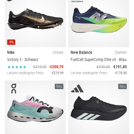
-9%
Nike
Unisex
New Balance
Damen
Victory 2
- Schwarz
FuelCell SuperComp Elite v5
- Blau
€219,99
€200,70
€290,00
€191,40
Letzter niedrigster Preis
€219,99
Letzter niedrigster Preis
€176,90
Neu
Neu