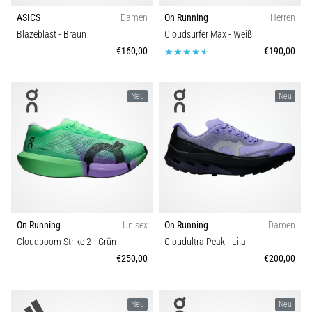
ASICS
Damen
On Running
Herren
Blazeblast
- Braun
Cloudsurfer Max
- Weiß
€160,00
€190,00
Neu
Neu
On Running
Unisex
On Running
Damen
Cloudboom Strike 2
- Grün
Cloudultra Peak
- Lila
€250,00
€200,00
Neu
Neu