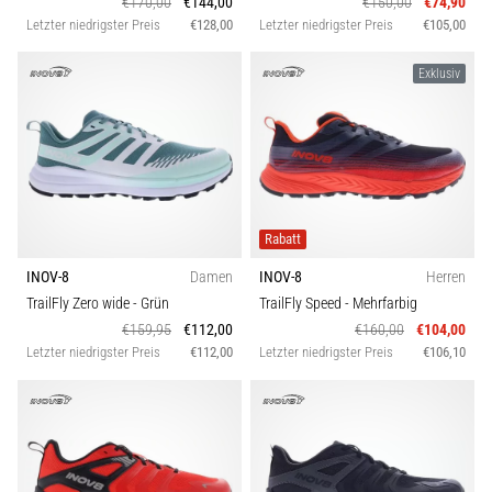
€170,00
€144,00
€150,00
€74,90
Letzter niedrigster Preis
€128,00
Letzter niedrigster Preis
€105,00
Exklusiv
Rabatt
INOV-8
Damen
INOV-8
Herren
TrailFly Zero wide
- Grün
TrailFly Speed
- Mehrfarbig
€159,95
€112,00
€160,00
€104,00
Letzter niedrigster Preis
€112,00
Letzter niedrigster Preis
€106,10