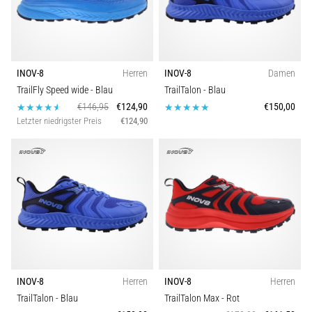
INOV-8
Herren
INOV-8
Damen
TrailFly Speed wide
- Blau
TrailTalon
- Blau
€146,95
€124,90
€150,00
Letzter niedrigster Preis
€124,90
INOV-8
Herren
INOV-8
Herren
TrailTalon
- Blau
TrailTalon Max
- Rot