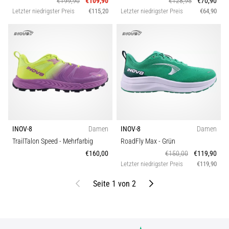
€199,90
€109,90
€128,95
€70,90
Letzter niedrigster Preis
€115,20
Letzter niedrigster Preis
€64,90
INOV-8
Damen
INOV-8
Damen
TrailTalon Speed
- Mehrfarbig
RoadFly Max
- Grün
€160,00
€150,00
€119,90
Letzter niedrigster Preis
€119,90
Bisherige
Weiter
Seite 1 von 2