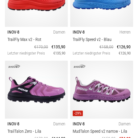
INOV-8
Damen
INOV-8
Herren
TrailFly Max v2
- Rot
TrailFly Speed v2
- Blau
€170,00
€135,90
€158,00
€126,90
Letzter niedrigster Preis
€135,90
Letzter niedrigster Preis
€126,90
-29%
INOV-8
Damen
INOV-8
Damen
TrailTalon Zero
- Lila
MudTalon Speed v2 narrow
- Lila