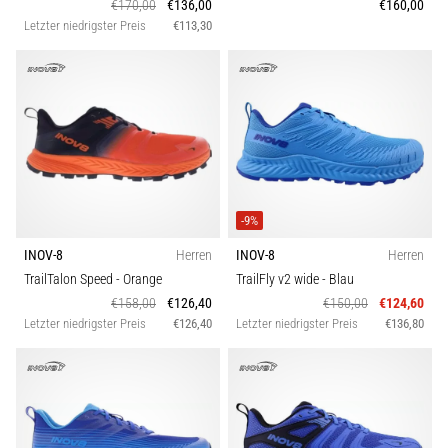
€170,00
€136,00
€160,00
Letzter niedrigster Preis
€113,30
-9%
INOV-8
Herren
INOV-8
Herren
TrailTalon Speed
- Orange
TrailFly v2 wide
- Blau
€158,00
€126,40
€150,00
€124,60
Letzter niedrigster Preis
€126,40
Letzter niedrigster Preis
€136,80