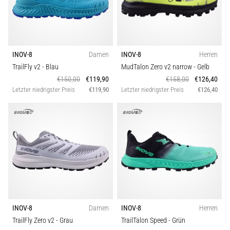
(ITBS),
ist
ein
weit
verbreitetes
INOV-8
Damen
INOV-8
Herren
gesundheitliches
TrailFly v2
- Blau
MudTalon Zero v2 narrow
- Gelb
Problem,
€150,00
€119,90
€158,00
€126,40
…
Letzter niedrigster Preis
€119,90
Letzter niedrigster Preis
€126,40
Alle
Artikel
anzeigen
INOV-8
Damen
INOV-8
Herren
TrailFly Zero v2
- Grau
TrailTalon Speed
- Grün