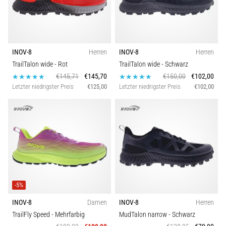
INOV-8
Herren
INOV-8
Herren
TrailTalon wide
- Rot
TrailTalon wide
- Schwarz
€145,71
€145,70
€150,00
€102,00
Letzter niedrigster Preis
€125,00
Letzter niedrigster Preis
€102,00
-5%
INOV-8
Damen
INOV-8
Herren
TrailFly Speed
- Mehrfarbig
MudTalon narrow
- Schwarz