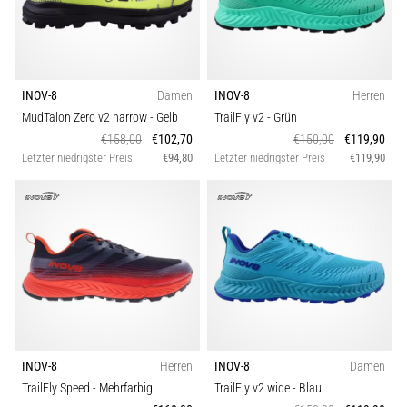
INOV-8
Damen
INOV-8
Herren
MudTalon Zero v2 narrow
- Gelb
TrailFly v2
- Grün
€158,00
€102,70
€150,00
€119,90
Letzter niedrigster Preis
€94,80
Letzter niedrigster Preis
€119,90
INOV-8
Herren
INOV-8
Damen
TrailFly Speed
- Mehrfarbig
TrailFly v2 wide
- Blau