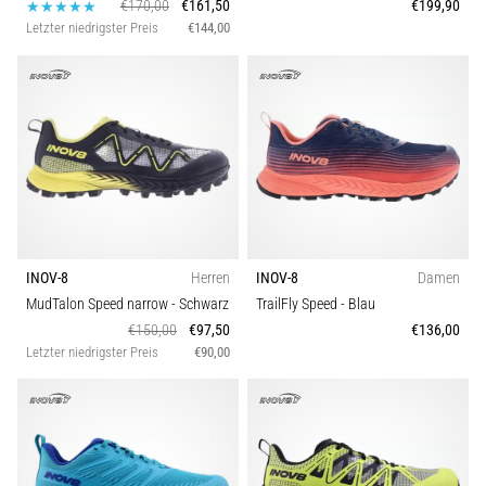
€170,00
€161,50
€199,90
ausgeführt,
Schuhweite
Letzter niedrigster Preis
€144,00
wo…
Carbon
6. 8. 2026
•
Lesedauer 7 min
Läuferknie:
Ursachen,
Behandlung
und
INOV-8
Herren
INOV-8
Damen
Prävention
MudTalon Speed narrow
- Schwarz
TrailFly Speed
- Blau
Das
€150,00
€97,50
€136,00
Läuferknie,
Letzter niedrigster Preis
€90,00
auch
bekannt
als
Iliotibiales
Bandsyndrom