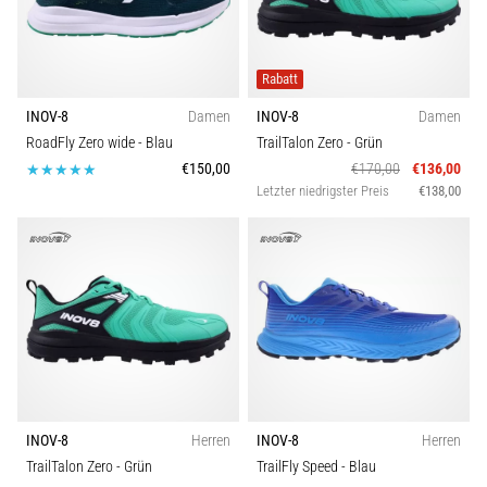
Beep-
Schuhtypen
Test:
Was
Kollektion
Rabatt
steckt
dahinter?
INOV-8
Damen
INOV-8
Damen
Lauftyp
In
RoadFly Zero wide
- Blau
TrailTalon Zero
- Grün
der
€150,00
€170,00
€136,00
Praxis
Letzter niedrigster Preis
€138,00
Drop
testet
der
Gewicht
Shuttle-
Run
Schnelligkeit,
Funktion
Agilität
und
Richtungswechsel.
Marke
Wie
wird
INOV-8
Herren
INOV-8
Herren
Komfort und Dämpfung
er
TrailTalon Zero
- Grün
TrailFly Speed
- Blau
korrekt