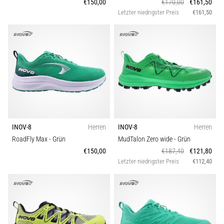
€150,00
€170,00
€161,50
Letzter niedrigster Preis
€161,50
INOV-8
Herren
INOV-8
Herren
RoadFly Max
- Grün
MudTalon Zero wide
- Grün
€150,00
€187,40
€121,80
Letzter niedrigster Preis
€112,40