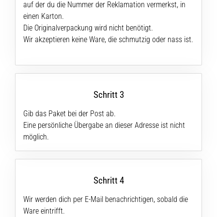
auf der du die Nummer der Reklamation vermerkst, in
einen Karton.
5. 8. 2026
Die Originalverpackung wird nicht benötigt.
•
Wir akzeptieren keine Ware, die schmutzig oder nass ist.
Lesedauer 8 min
Kohlenhydrat-
Superkompensation:
Wie
Schritt 3
beeinflusst
sie
Gib das Paket bei der Post ab.
die
Eine persönliche Übergabe an dieser Adresse ist nicht
Laufleistung?
möglich.
Es
heißt,
dass
Kohlenhydrat-
Schritt 4
Superkompensation
Wir werden dich per E-Mail benachrichtigen, sobald die
die
Ausdauerleistung
Ware eintrifft.