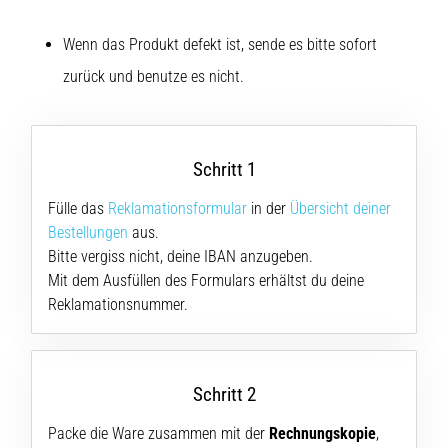
Symptome,
Ursachen
Wenn das Produkt defekt ist, sende es bitte sofort
und
zurück und benutze es nicht.
Behandlung
Leidest
du
beim
Schritt 1
oder
nach
Fülle das
Reklamationsformular
in der
Übersicht deiner
dem
Bestellungen
aus.
Laufen
Bitte vergiss nicht, deine IBAN anzugeben.
unter
Mit dem Ausfüllen des Formulars erhältst du deine
stechenden
Reklamationsnummer.
Fersenschmerzen?
Eine
der
häufigsten
Schritt 2
Ursachen
ist
Packe die Ware zusammen mit der
Rechnungskopie
,
die…