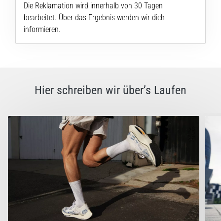
steigert.
Die Reklamation wird innerhalb von 30 Tagen
Stimmt
bearbeitet. Über das Ergebnis werden wir dich
das
informieren.
wirklich?
Finde
heraus,
woraus…
Hier schreiben wir über’s Laufen
Alle
Artikel
anzeigen