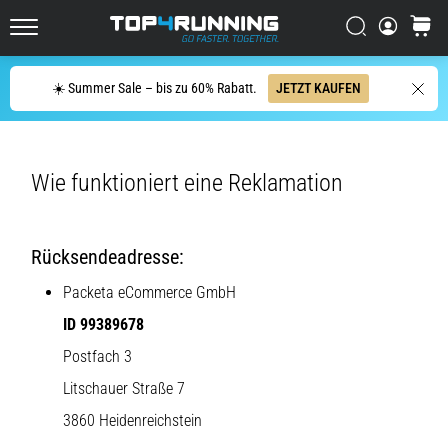
Läufer
Suchen
Warenk
mindestens
Top4Running.at
einmal
im
Suche
☀️ Summer Sale – bis zu 60% Rabatt.
JETZT KAUFEN
Leben
–
egal
ob
Wie funktioniert eine Reklamation
Hobbysportler
oder
Profi.
Rücksendeadresse:
Was
sind
Packeta eCommerce GmbH
die…
ID 99389678
Postfach 3
5. 8. 2026
•
Litschauer Straße 7
Lesedauer 6 min
3860 Heidenre­ichstein
Plantarfasziitis: