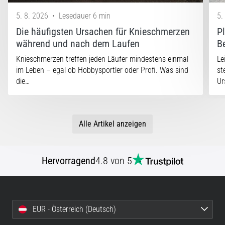
5. 8. 2026
•
Lesedauer 6 min
5.
Die häufigsten Ursachen für Knieschmerzen
P
während und nach dem Laufen
B
Knieschmerzen treffen jeden Läufer mindestens einmal
Le
im Leben – egal ob Hobbysportler oder Profi. Was sind
st
die…
Ur
Alle Artikel anzeigen
Hervorragend
4.8 von 5
EUR - Österreich (Deutsch)