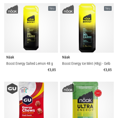
stechenden
Fersenschmerzen?
Neu
Neu
Eine
der
häufigsten
Ursachen
ist
die…
Näak
Näak
Alle
Boost Energy Salted Lemon 48 g
Boost Energy Ice Mint (48g)
- Gelb
Artikel
€3,85
€3,85
anzeigen