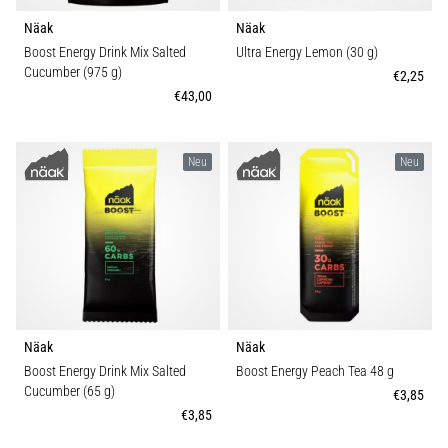
die…
Näak
Näak
Boost Energy Drink Mix Salted
Ultra Energy Lemon (30 g)
5. 8. 2026
Cucumber (975 g)
€2,25
•
€43,00
Lesedauer 6 min
Plantarfasziitis:
Neu
Neu
Symptome,
Ursachen
und
Behandlung
Leidest
du
beim
oder
Näak
Näak
nach
Boost Energy Drink Mix Salted
Boost Energy Peach Tea 48 g
dem
Cucumber (65 g)
€3,85
Laufen
€3,85
unter