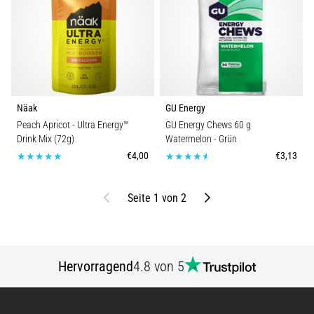
Näak
GU Energy
Peach Apricot - Ultra Energy™
GU Energy Chews 60 g
Drink Mix (72g)
Watermelon
- Grün
€4,00
€3,13
Bisherige
Weiter
Seite 1 von 2
Hervorragend
4.8 von 5