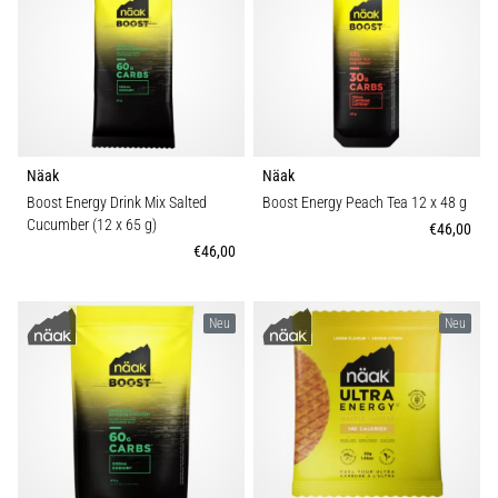
und
nach
dem
Laufen
Knieschmerzen
treffen
jeden
Näak
Näak
Läufer
Boost Energy Drink Mix Salted
Boost Energy Peach Tea 12 x 48 g
mindestens
Cucumber (12 x 65 g)
€46,00
einmal
€46,00
im
Leben
–
Neu
Neu
egal
ob
Hobbysportler
oder
Profi.
Was
sind