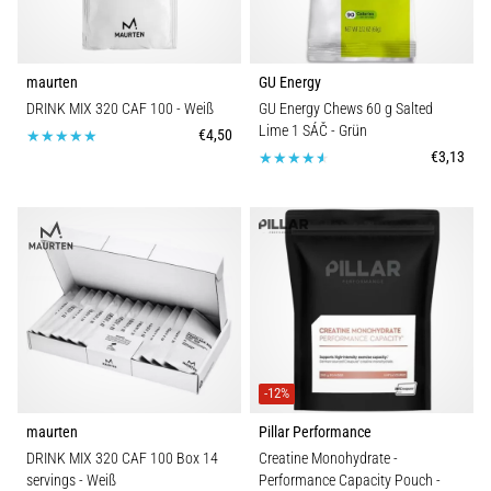
maurten
GU Energy
DRINK MIX 320 CAF 100
- Weiß
GU Energy Chews 60 g Salted
Lime 1 SÁČ
- Grün
€4,50
€3,13
-12%
maurten
Pillar Performance
DRINK MIX 320 CAF 100 Box 14
Creatine Monohydrate -
servings
- Weiß
Performance Capacity Pouch
-