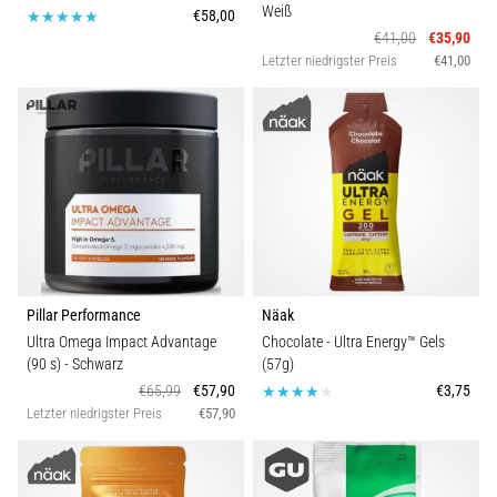
Weiß
€58,00
€41,00
€35,90
Letzter niedrigster Preis
€41,00
Pillar Performance
Näak
Ultra Omega Impact Advantage
Chocolate - Ultra Energy™ Gels
(90 s)
- Schwarz
(57g)
€65,99
€57,90
€3,75
Letzter niedrigster Preis
€57,90