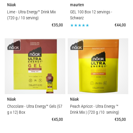
Näak
maurten
Lime - Ultra Energy™ Drink Mix
GEL 100 Box 12 servings
-
(720 g / 10 serving)
Schwarz
€35,00
€44,00
Näak
Näak
Chocolate - Ultra Energy™ Gels (57
Peach Apricot - Ultra Energy ™
g x 12) Box
Drink Mix | (720 g /10 serving)
€45,00
€35,00