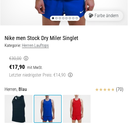
Symptome,
Ursachen
und
Farbe ändern
Behandlung
Leidest
Nike men Stock Dry Miler Singlet
du
beim
Kategorie:
Herren Lauftops
oder
nach
€30,00
dem
€17,90
mit MwSt.
Laufen
Letzter niedrigster Preis:
€14,90
unter
stechenden
Fersenschmerzen?
Bewertungen
Herren,
Blau
(70)
Eine
der
häufigsten
Ursachen
ist
die…