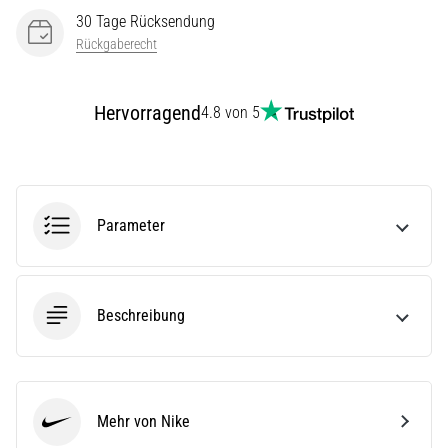
steigert.
30 Tage Rücksendung
Stimmt
Rückgaberecht
das
wirklich?
Finde
Hervorragend
4.8 von 5
heraus,
woraus…
Alle
Parameter
Artikel
anzeigen
Beschreibung
Mehr von Nike
Nike