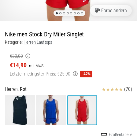
Beep-
Test:
Farbe ändern
Was
steckt
dahinter?
Nike men Stock Dry Miler Singlet
In
Kategorie:
Herren Lauftops
der
Praxis
€30,00
testet
€14,90
mit MwSt.
der
Letzter niedrigster Preis:
€25,90
Shuttle-
-42%
Run
Schnelligkeit,
Bewertungen
Herren,
Rot
(70)
Agilität
und
Richtungswechsel.
Wie
wird
er
korrekt
Größentabelle