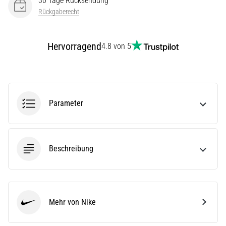
30 Tage Rücksendung
(ITBS),
Rückgaberecht
ist
ein
weit
Hervorragend
verbreitetes
4.8 von 5
gesundheitliches
Problem,
…
Parameter
Alle
Artikel
anzeigen
Beschreibung
Mehr von Nike
Nike