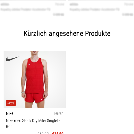
Kürzlich angesehene Produkte
-42%
Nike
Herren
Nike men Stock Dry Miler Singlet
-
Rot
€30,00
€14,90