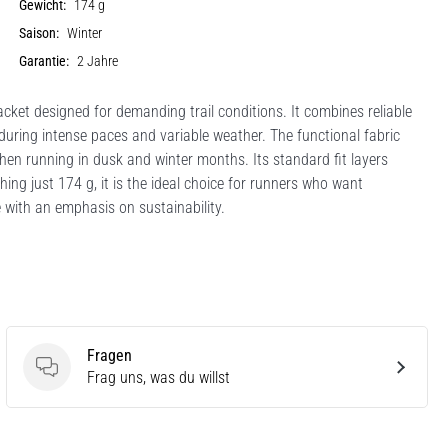
Gewicht:
174 g
Saison:
Winter
Garantie:
2 Jahre
ket designed for demanding trail conditions. It combines reliable
 during intense paces and variable weather. The functional fabric
y when running in dusk and winter months. Its standard fit layers
ing just 174 g, it is the ideal choice for runners who want
 with an emphasis on sustainability.
Fragen
Fragen
Frag uns, was du willst