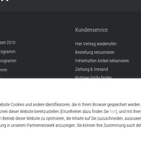
Kundenservice
 seit 2010
Hier Vertrag wiederrufen
Programm
Bestellung retournieren
Programm
Fehlerhaften Artikel reklamieren
Zahlung & Versand
ramm
Richtige Größe finden
e
Kontakt
lungen
FAQ
Widerrufsrecht
Datenschutzerklärung
© 2010 – 2026
Top4Running.at