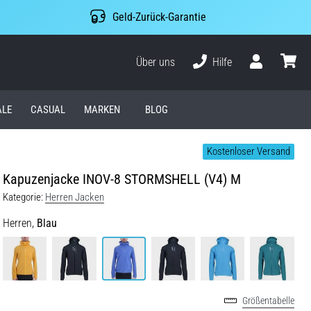
Geld-Zurück-Garantie
Über uns
Hilfe
Benutzer
Waren
ALE
CASUAL
MARKEN
BLOG
Kostenloser Versand
Kapuzenjacke INOV-8 STORMSHELL (V4) M
Kategorie:
Herren Jacken
Herren,
Blau
Größentabelle