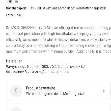
Trail:
Ja
Nachhaltigkeit:
Das Produkt wird aus nachhaltigen Rohstoffen hergestellt
Farbe:
blau
INOV8 STORMSHELL (V4) M is an ultralight men's hooded running jac
waterproof protection with high breathability, keeping you dry even
effectively wicks moisture while reflective details increase visibilit
comfortably over other clothing without restricting movement. Weigh
maximum performance with minimal burden. Additionally, it is made
Hersteller
Vavrys s.r.o.
, Nádražní 303, 76326 Luhačovice - CZ
https://inov-8.vavrys.cz/kontaktujte-nas
Produktbewertung
Produktbewertung
Wir würden gerne deine Meinung lesen