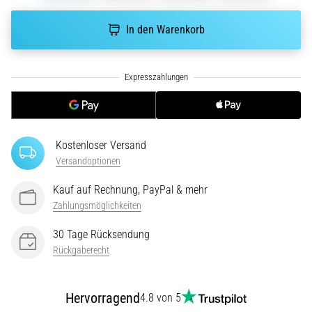
ausgeführt,
wo…
In den Warenkorb
6. 8. 2026
•
Lesedauer 7 min
Läuferknie:
Ursachen,
Kostenloser Versand
Behandlung
Versandoptionen
und
Prävention
Kauf auf Rechnung, PayPal & mehr
Zahlungsmöglichkeiten
Das
Läuferknie,
30 Tage Rücksendung
auch
Rückgaberecht
bekannt
als
Iliotibiales
Hervorragend
4.8 von 5
Bandsyndrom