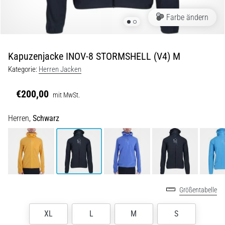
Beep-
Test:
Farbe ändern
Was
steckt
dahinter?
Kapuzenjacke INOV-8 STORMSHELL (V4) M
In
Kategorie:
Herren Jacken
der
Praxis
€200,00
mit MwSt.
testet
der
Herren,
Schwarz
Shuttle-
Run
Schnelligkeit,
Agilität
und
Richtungswechsel.
Wie
Größentabelle
wird
er
XL
L
M
S
korrekt