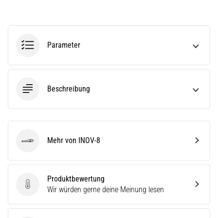
(ITBS),
ist
ein
weit
verbreitetes
Parameter
gesundheitliches
Problem,
…
Beschreibung
Alle
Artikel
anzeigen
Mehr von INOV-8
INOV-8
Produktbewertung
Produktbewertung
Wir würden gerne deine Meinung lesen