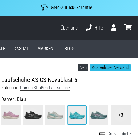
Geld-Zurück-Garantie
Über uns
Hilfe
Benutzer
Waren
ALE
CASUAL
MARKEN
BLOG
Neu
Kostenloser Versand
Laufschuhe ASICS Novablast 6
Kategorie:
Damen Straßen-Laufschuhe
Damen,
Blau
+3
Größentabelle