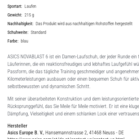
Sportart:
Laufen
Gewicht:
215 g
Nachhaltigkeit:
Das Produkt wird aus nachhaltigen Rohstoffen hergestellt
Schuhweite:
Standard
Farbe:
blau
ASICS NOVABLAST 6 ist ein Damen-Laufschuh, der jeder Runde ein fri
Läuferinnen, die ein reaktionsfreudiges und lebhaftes Laufgefühl w
Passform, die das tägliche Training geschmeidiger und angenehmer m
Kilometerleistungen ausbauen oder einen bequemen Schuh für aktiv
selbstbewussten und dynamischen Schritt.
Mit seiner überarbeiteten Konstruktion und dem leistungsorientie
Rücksprunggefühl, das Sie Meile für Meile motiviert. Er ist eine klu
Dämpfung, Vielseitigkeit und einem schlanken Look einer vertraue
Hersteller
Asics Europe B. V.
, Hansemannstrasse 2, 41468 Neuss - DE