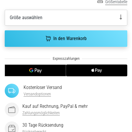
Größentabelle
ausgeführt,
wo…
Größe auswählen
6. 8. 2026
•
In den Warenkorb
Lesedauer 7 min
Läuferknie:
Ursachen,
Behandlung
und
Prävention
Das
Kostenloser Versand
Läuferknie,
Versandoptionen
auch
Kauf auf Rechnung, PayPal & mehr
bekannt
als
Zahlungsmöglichkeiten
Iliotibiales
30 Tage Rücksendung
Bandsyndrom
Rückgaberecht