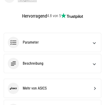
(ITBS),
ist
ein
Hervorragend
4.8 von 5
weit
verbreitetes
gesundheitliches
Problem,
…
Parameter
Alle
Artikel
Beschreibung
anzeigen
Mehr von ASICS
ASICS