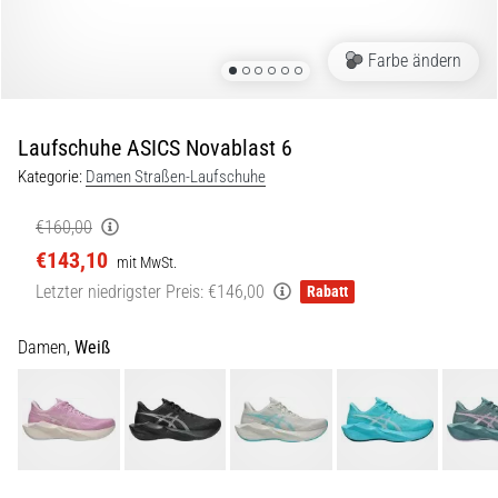
Beep-
Test:
Was
Farbe ändern
steckt
dahinter?
Laufschuhe ASICS Novablast 6
In
der
Kategorie:
Damen Straßen-Laufschuhe
Praxis
testet
€160,00
der
€143,10
mit MwSt.
Shuttle-
Letzter niedrigster Preis:
€146,00
Rabatt
Run
Schnelligkeit,
Agilität
Damen,
Weiß
und
Richtungswechsel.
Wie
wird
er
korrekt