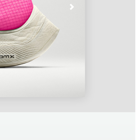
OM
Three
uf