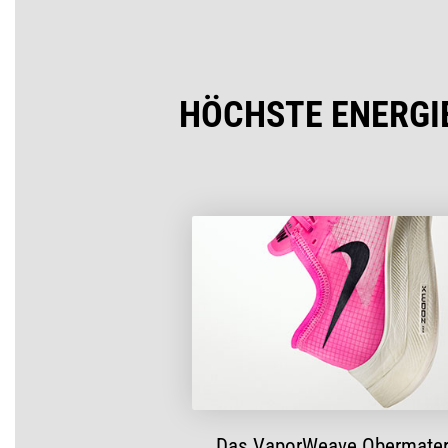
HÖCHSTE ENERGI
Das VaporWeave Obermater