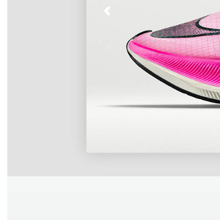
Z
PEGA
T