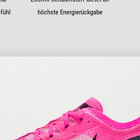
efühl
höchste Energierückgabe
Herren
Damen