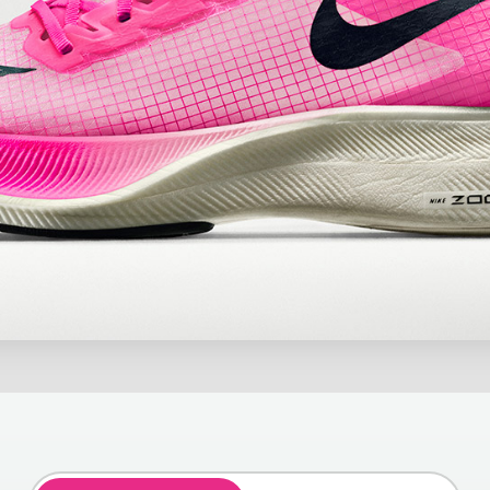
OOM
ZOOMX
ZO
SUS 36
PEGASUS TURBO 2
FLY 
SCHNELLES TEMPO
urbolader für den täglichen La