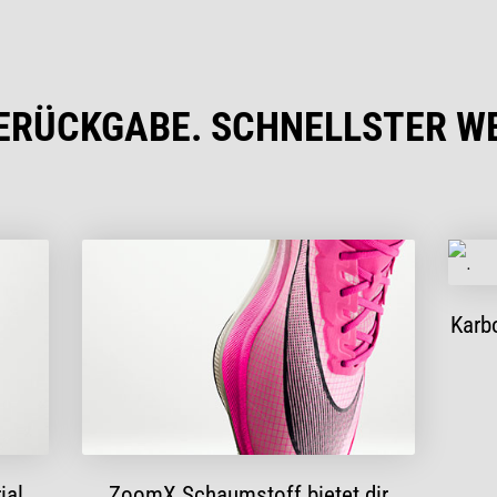
ERÜCKGABE. SCHNELLSTER 
Karbo
ial
ZoomX Schaumstoff bietet dir