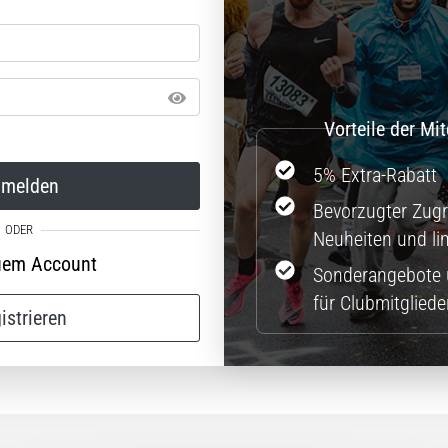
5% Extra-Rabatt
melden
Bevorzugter Zugri
Neuheiten und lim
uem Account
Sonderangebote 
für Clubmitgliede
istrieren