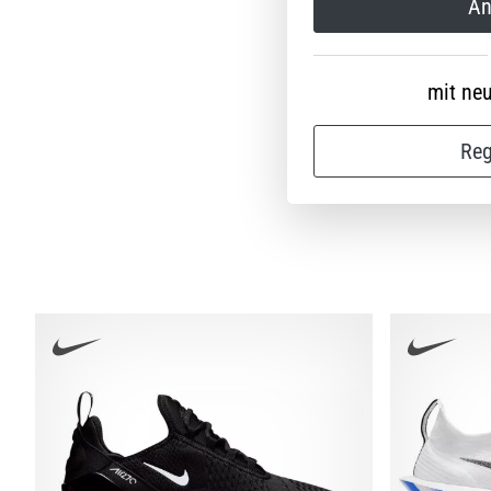
An
mit ne
Reg