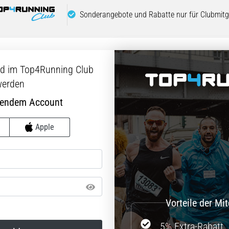
Sonderangebote und Rabatte nur für Clubmitgl
ed im Top4Running Club
erden
hendem Account
Apple
5% Extra-Rabatt