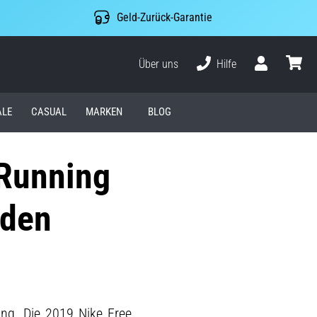
Geld-Zurück-Garantie
Über uns
Hilfe
Benutzer
Waren
ALE
CASUAL
MARKEN
BLOG
 Running
 den
ung. Die 2019 Nike Free