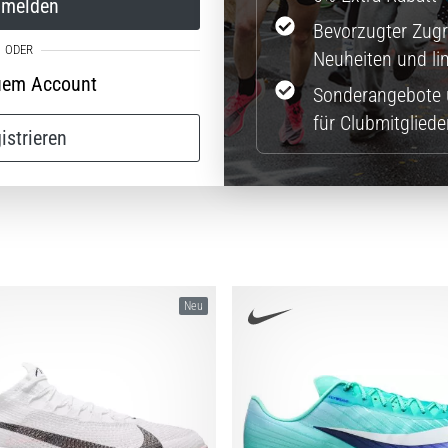
melden
Bevorzugter Zugri
Neuheiten und lim
uem Account
Sonderangebote 
für Clubmitgliede
istrieren
Neu