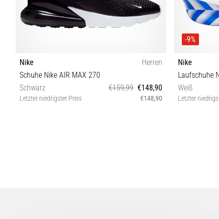
-9%
Nike
Herren
Nike
Schuhe Nike AIR MAX 270
Laufschuhe N
Schwarz
€159,99
€148,90
Weiß
Letzter niedrigster Preis
€148,90
Letzter niedrigs
40½ 41 42 42½ 43 44 45 45½ 46 47½
40½ 41 42 