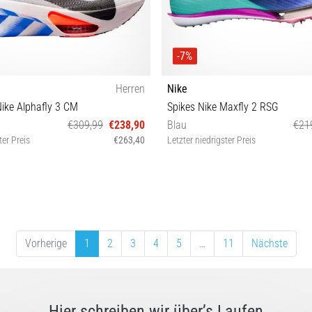
-7%
Herren
Nike
ike Alphafly 3 CM
Spikes Nike Maxfly 2 RSG
€309,99
€238,90
Blau
€21
ter Preis
€263,40
Letzter niedrigster Preis
42½ 43 44 44½ 45 45½ 46 47
49 47 47½ 48½
47½ 48½
Vorherige
1
2
3
4
5
…
11
Nächste
Hier schreiben wir über’s Laufen