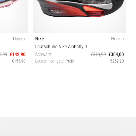
Unisex
Nike
Herren
N
Laufschuhe Nike Alphafly 3
L
9,99
€142,90
Schwarz
€319,99
€304,00
G
€153,90
Letzter niedrigster Preis
€259,20
L
42 42½ 43 45 45½ 46 47½