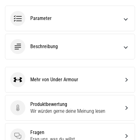
(ITBS),
ist
ein
Parameter
weit
verbreitetes
gesundheitliches
Problem,
Beschreibung
…
Alle
Artikel
Mehr von Under Armour
Under Armour
anzeigen
Produktbewertung
Produktbewertung
Wir würden gerne deine Meinung lesen
Fragen
Fragen
Frag uns, was du willst