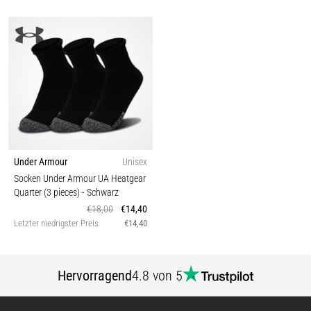
Under Armour
Unisex
Socken Under Armour UA Heatgear
Quarter (3 pieces)
- Schwarz
€18,00
€14,40
Letzter niedrigster Preis
€14,40
Hervorragend
4.8 von 5