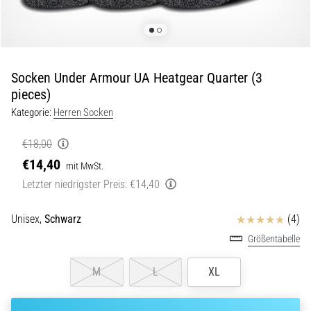
Beep-
Test:
Was
steckt
dahinter?
Socken Under Armour UA Heatgear Quarter (3
In
pieces)
der
Kategorie:
Herren Socken
Praxis
testet
€18,00
der
€14,40
mit MwSt.
Shuttle-
Run
Letzter niedrigster Preis:
€14,40
Schnelligkeit,
Agilität
Bewertungen
Unisex,
Schwarz
(4)
und
Größentabelle
Richtungswechsel.
Wie
M
L
XL
wird
er
korrekt