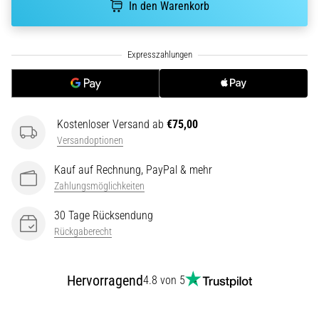
In den Warenkorb
ausgeführt,
wo…
6. 8. 2026
•
Lesedauer 7 min
Läuferknie:
Kostenloser Versand ab
€75,00
Ursachen,
Versandoptionen
Behandlung
Kauf auf Rechnung, PayPal & mehr
und
Zahlungsmöglichkeiten
Prävention
Das
30 Tage Rücksendung
Läuferknie,
Rückgaberecht
auch
bekannt
als
Hervorragend
4.8 von 5
Iliotibiales
Bandsyndrom