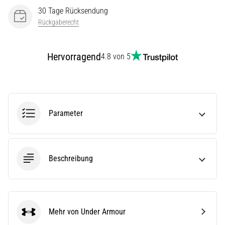
(ITBS),
30 Tage Rücksendung
ist
Rückgaberecht
ein
weit
verbreitetes
Hervorragend
4.8 von 5
gesundheitliches
Problem,
…
Alle
Parameter
Artikel
anzeigen
Beschreibung
Mehr von Under Armour
Under Armour