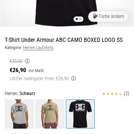
Beep-
Test:
Was
Farbe ändern
steckt
dahinter?
T-Shirt Under Armour ABC CAMO BOXED LOGO SS
In
der
Kategorie:
Herren Laufshirts
Praxis
testet
€35,00
der
€26,90
mit MwSt.
Shuttle-
Letzter niedrigster Preis:
€26,90
Run
Schnelligkeit,
Agilität
Bewertungen
Herren,
Schwarz
(2)
und
Richtungswechsel.
Wie
wird
er
korrekt