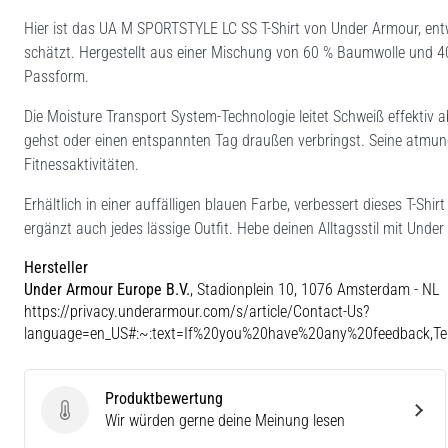
Hier ist das UA M SPORTSTYLE LC SS T-Shirt von Under Armour, ent
schätzt. Hergestellt aus einer Mischung von 60 % Baumwolle und 40
Passform.
Die Moisture Transport System-Technologie leitet Schweiß effektiv a
gehst oder einen entspannten Tag draußen verbringst. Seine atmung
Fitnessaktivitäten.
Erhältlich in einer auffälligen blauen Farbe, verbessert dieses T-Sh
ergänzt auch jedes lässige Outfit. Hebe deinen Alltagsstil mit Und
Hersteller
Under Armour Europe B.V.
, Stadionplein 10, 1076 Amsterdam - NL
https://privacy.underarmour.com/s/article/Contact-Us?
language=en_US#:~:text=If%20you%20have%20any%20feedback,
Produktbewertung
Produktbewertung
Wir würden gerne deine Meinung lesen