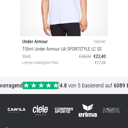
Under Armour
Herren
T-Shirt Under Armour UA SPORTSTYLE LC SS
Weiß
€28,00
€22,40
Letzter niedrigster Preis
€17,20
M L XL XXL S/M
vorragend
4.8
von 5 basierend auf
6089 