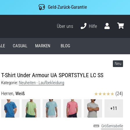
Geld-Zurück-Garantie
Über uns
Hilfe
Benutzer
Waren
ALE
CASUAL
MARKEN
BLOG
Neu
T-Shirt Under Armour UA SPORTSTYLE LC SS
Kategorie:
Neuheiten - Laufbekleidung
Bewertungen
Herren,
Weiß
(24)
+11
Größentabelle