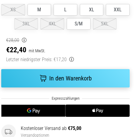
XS
M
L
XL
XXL
3XL
4XL
S/M
5XL
€28,00
€22,40
mit MwSt.
Letzter niedrigster Preis:
€17,20
In den Warenkorb
Kostenloser Versand ab
€75,00
Versandoptionen