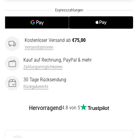
ausgeführt,
wo…
6. 8. 2026
•
Kostenloser Versand ab
€75,00
Lesedauer 7 min
Versandoptionen
Läuferknie:
Ursachen,
Kauf auf Rechnung, PayPal & mehr
Behandlung
Zahlungsmöglichkeiten
und
30 Tage Rücksendung
Prävention
Rückgaberecht
Das
Läuferknie,
auch
Hervorragend
4.8 von 5
bekannt
als
Iliotibiales
Bandsyndrom