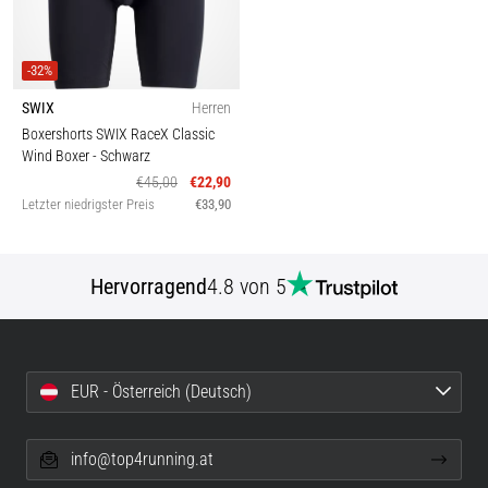
-32%
SWIX
Herren
Boxershorts SWIX RaceX Classic
Wind Boxer
- Schwarz
€45,00
€22,90
Letzter niedrigster Preis
€33,90
Hervorragend
4.8 von 5
EUR - Österreich (Deutsch)
info@top4running.at