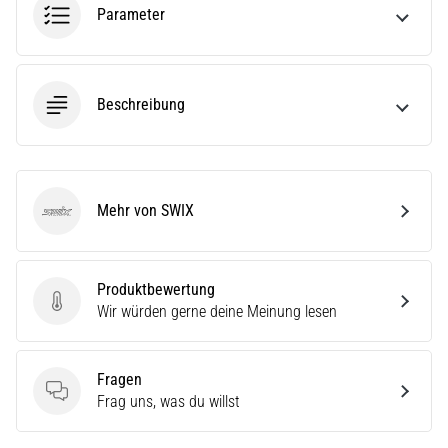
(ITBS),
Parameter
ist
ein
weit
verbreitetes
Beschreibung
gesundheitliches
Problem,
…
Mehr von SWIX
SWIX
Alle
Artikel
anzeigen
Produktbewertung
Produktbewertung
Wir würden gerne deine Meinung lesen
Fragen
Fragen
Frag uns, was du willst