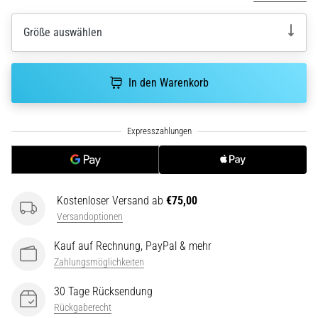
ausgeführt,
wo…
Größe auswählen
6. 8. 2026
In den Warenkorb
•
Lesedauer 7 min
Läuferknie:
Ursachen,
Behandlung
und
Prävention
Kostenloser Versand ab
€75,00
Das
Versandoptionen
Läuferknie,
auch
Kauf auf Rechnung, PayPal & mehr
bekannt
Zahlungsmöglichkeiten
als
Iliotibiales
30 Tage Rücksendung
Bandsyndrom
Rückgaberecht