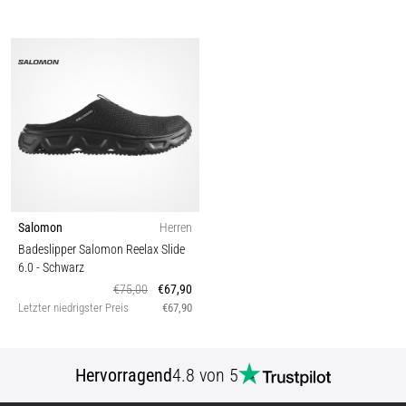
Salomon
Herren
Badeslipper Salomon Reelax Slide
6.0
- Schwarz
€75,00
€67,90
Letzter niedrigster Preis
€67,90
Hervorragend
4.8 von 5