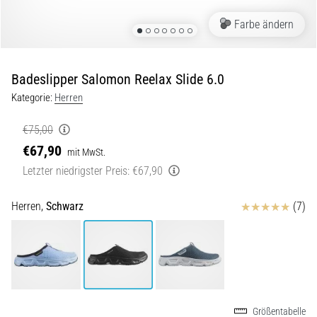
Beep-
Test:
Farbe ändern
Was
steckt
dahinter?
Badeslipper Salomon Reelax Slide 6.0
In
Kategorie:
Herren
der
Praxis
€75,00
testet
€67,90
mit MwSt.
der
Letzter niedrigster Preis:
€67,90
Shuttle-
Run
Schnelligkeit,
Bewertungen
Herren,
Schwarz
(7)
Agilität
und
Richtungswechsel.
Wie
wird
er
korrekt
Größentabelle