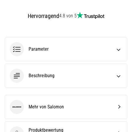
(ITBS),
ist
ein
Hervorragend
4.8 von 5
weit
verbreitetes
gesundheitliches
Problem,
…
Parameter
Alle
Artikel
Beschreibung
anzeigen
Mehr von Salomon
Salomon
Produktbewertung