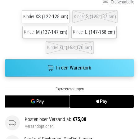
Größentabelle
5. 8. 2026
XS (122-128 cm)
S (128-137 cm)
Kinder
Kinder
•
Lesedauer 8 min
M (137-147 cm)
L (147-158 cm)
Kinder
Kinder
Kohlenhydrat-
Superkompensation:
XL (158-170 cm)
Kinder
Wie
beeinflusst
In den Warenkorb
sie
die
Laufleistung?
Es
heißt,
dass
Kohlenhydrat-
Kostenloser Versand ab
€75,00
Superkompensation
Versandoptionen
die
Ausdauerleistung