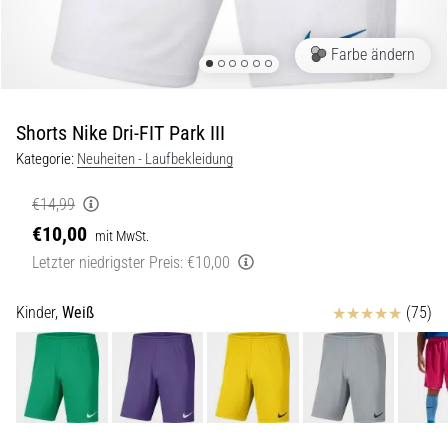
Symptome,
Ursachen
und
Farbe ändern
Behandlung
Leidest
Shorts Nike Dri-FIT Park III
du
beim
Kategorie:
Neuheiten - Laufbekleidung
oder
nach
€14,99
dem
€10,00
mit MwSt.
Laufen
Letzter niedrigster Preis:
€10,00
unter
stechenden
Fersenschmerzen?
Bewertungen
Kinder,
Weiß
(75)
Eine
der
häufigsten
Ursachen
ist
die…