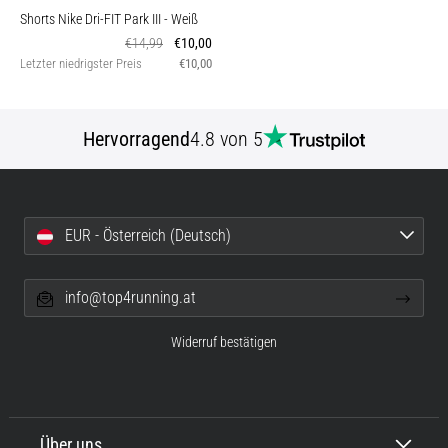
Shorts Nike Dri-FIT Park III
- Weiß
€14,99
€10,00
Letzter niedrigster Preis
€10,00
Hervorragend
4.8 von 5
EUR - Österreich (Deutsch)
info@top4running.at
Widerruf bestätigen
Über uns