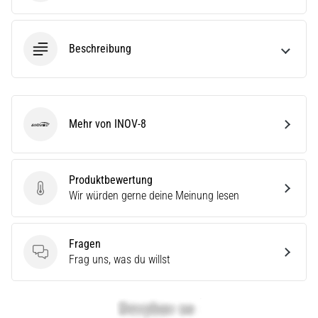
(ITBS),
ist
ein
weit
Beschreibung
verbreitetes
gesundheitliches
Problem,
…
Mehr von INOV-8
INOV-8
Alle
Artikel
Produktbewertung
anzeigen
Produktbewertung
Wir würden gerne deine Meinung lesen
Fragen
Fragen
Frag uns, was du willst