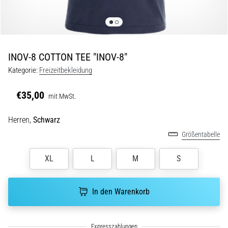
Beep-
Test:
Was
steckt
dahinter?
INOV-8 COTTON TEE "INOV-8"
In
Kategorie:
Freizeitbekleidung
der
Praxis
€35,00
mit MwSt.
testet
der
Herren,
Schwarz
Shuttle-
Run
Größentabelle
Schnelligkeit,
Agilität
XL
L
M
S
und
Richtungswechsel.
Wie
In den Warenkorb
wird
er
korrekt