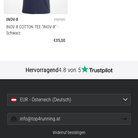
INOV-8
Herren
INOV-8 COTTON TEE "INOV-8"
-
Schwarz
€35,00
Hervorragend
4.8 von 5
EUR - Österreich (Deutsch)
info@top4running.at
Widerruf bestätigen