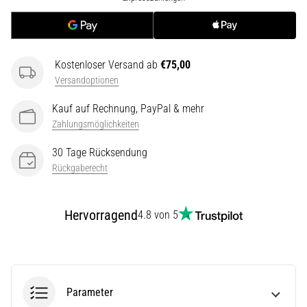
ausgeführt,
wo…
6. 8. 2026
Kostenloser Versand ab
€75,00
•
Versandoptionen
Lesedauer 7 min
Kauf auf Rechnung, PayPal & mehr
Läuferknie:
Zahlungsmöglichkeiten
Ursachen,
Behandlung
30 Tage Rücksendung
und
Rückgaberecht
Prävention
Das
Hervorragend
4.8 von 5
Läuferknie,
auch
bekannt
als
Iliotibiales
Parameter
Bandsyndrom