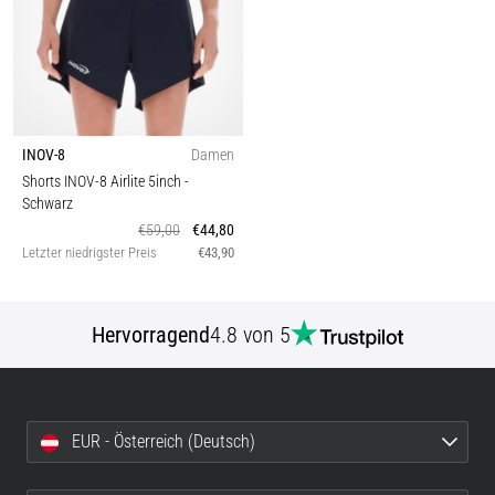
INOV-8
Damen
Shorts INOV-8 Airlite 5inch
-
Schwarz
€59,00
€44,80
Letzter niedrigster Preis
€43,90
Hervorragend
4.8 von 5
EUR - Österreich (Deutsch)