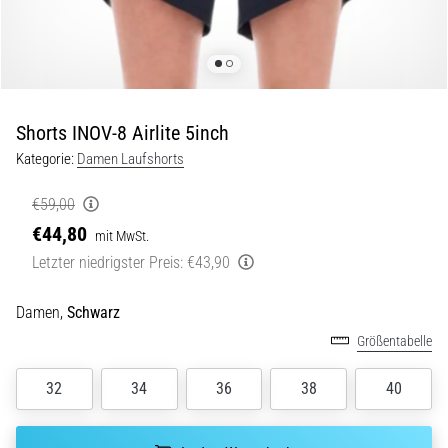
Beep-
Test:
Was
steckt
dahinter?
Shorts INOV-8 Airlite 5inch
In
der
Kategorie:
Damen Laufshorts
Praxis
testet
€59,00
der
€44,80
mit MwSt.
Shuttle-
Letzter niedrigster Preis:
€43,90
Run
Schnelligkeit,
Agilität
Damen,
Schwarz
und
Größentabelle
Richtungswechsel.
Wie
32
34
36
38
40
wird
er
korrekt