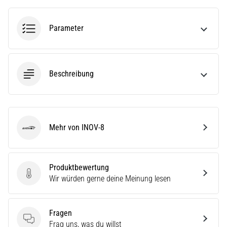
(ITBS),
ist
ein
Parameter
weit
verbreitetes
gesundheitliches
Problem,
Beschreibung
…
Alle
Artikel
Mehr von INOV-8
INOV-8
anzeigen
Produktbewertung
Produktbewertung
Wir würden gerne deine Meinung lesen
Fragen
Fragen
Frag uns, was du willst