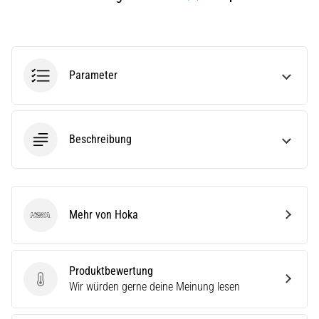
(ITBS),
ist
ein
weit
verbreitetes
Parameter
gesundheitliches
Problem,
…
Beschreibung
Alle
Artikel
anzeigen
Mehr von Hoka
Hoka
Produktbewertung
Produktbewertung
Wir würden gerne deine Meinung lesen