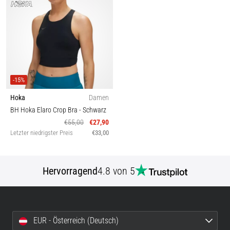
-15%
Hoka
Damen
BH Hoka Elaro Crop Bra
- Schwarz
€55,00
€27,90
Letzter niedrigster Preis
€33,00
Hervorragend
4.8 von 5
EUR - Österreich (Deutsch)