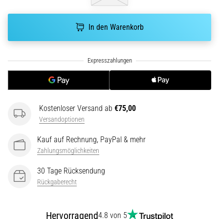
ausgeführt,
wo…
In den Warenkorb
6. 8. 2026
•
Lesedauer 7 min
Läuferknie:
Ursachen,
Behandlung
Kostenloser Versand ab
€75,00
und
Versandoptionen
Prävention
Kauf auf Rechnung, PayPal & mehr
Das
Zahlungsmöglichkeiten
Läuferknie,
auch
30 Tage Rücksendung
bekannt
Rückgaberecht
als
Iliotibiales
Bandsyndrom
Hervorragend
4.8 von 5