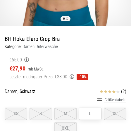
Beep-
Test:
Was
steckt
dahinter?
BH Hoka Elaro Crop Bra
In
der
Kategorie:
Damen Unterwäsche
Praxis
testet
€55,00
der
€27,90
mit MwSt.
Shuttle-
Letzter niedrigster Preis:
€33,00
-15%
Run
Schnelligkeit,
Agilität
Bewertungen
Damen,
Schwarz
(2)
und
Größentabelle
Richtungswechsel.
Wie
XS
S
M
L
XL
wird
er
XXL
korrekt