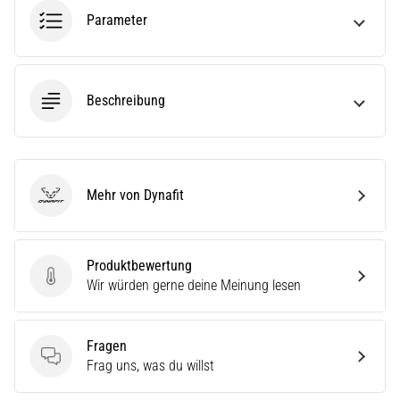
ausgeführt,
Parameter
wo…
6. 8. 2026
Beschreibung
•
Lesedauer 7 min
Läuferknie:
Ursachen,
Behandlung
Mehr von Dynafit
Dynafit
und
Prävention
Das
Produktbewertung
Produktbewertung
Läuferknie,
Wir würden gerne deine Meinung lesen
auch
bekannt
als
Fragen
Iliotibiales
Fragen
Frag uns, was du willst
Bandsyndrom