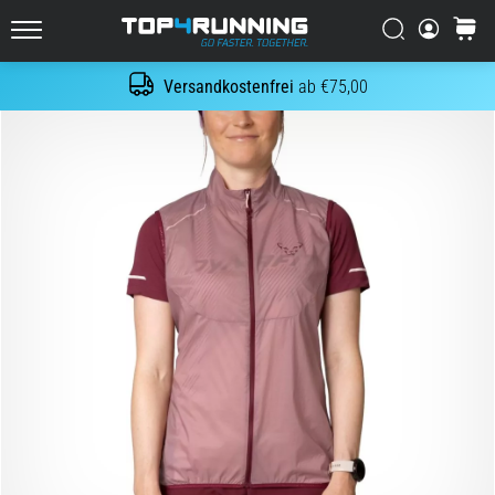
Es
tut
Suchen
Warenk
Top4Running.at
weh,
aber
Versandkostenfrei
ab €75,00
Suche
es
lohnt
sich!
Welche
Vorteile
bietet
es,
…
7. 8. 2026
•
Lesedauer 6 min
Shuttle-
Run
und