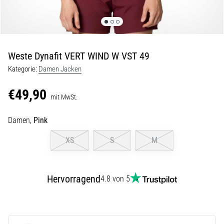
Beep-
Test:
Was
steckt
dahinter?
Weste Dynafit VERT WIND W VST 49
In
Kategorie:
Damen Jacken
der
Praxis
€49,90
mit MwSt.
testet
der
Damen,
Pink
Shuttle-
Run
XS
S
M
Schnelligkeit,
Agilität
und
Richtungswechsel.
Hervorragend
4.8 von 5
Wie
wird
er
korrekt