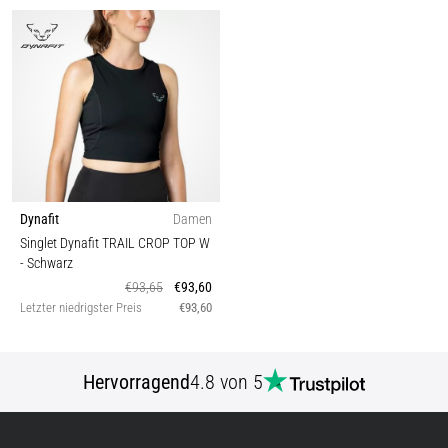
Dynafit
Damen
Singlet Dynafit TRAIL CROP TOP W
- Schwarz
€93,65
€93,60
Letzter niedrigster Preis
€93,60
Hervorragend
4.8 von 5