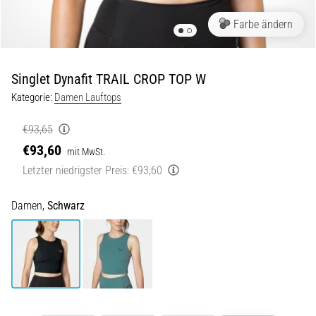
Beep-
Test:
Farbe ändern
Was
steckt
dahinter?
Singlet Dynafit TRAIL CROP TOP W
In
Kategorie:
Damen Lauftops
der
Praxis
€93,65
testet
€93,60
mit MwSt.
der
Letzter niedrigster Preis:
€93,60
Shuttle-
Run
Schnelligkeit,
Damen,
Schwarz
Agilität
und
Richtungswechsel.
Wie
wird
er
korrekt