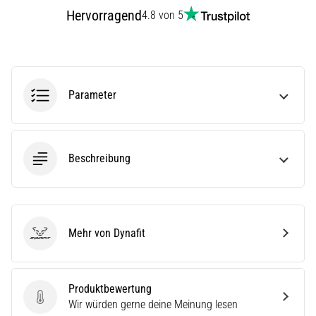
(ITBS),
Hervorragend
4.8 von 5
ist
ein
weit
verbreitetes
gesundheitliches
Parameter
Problem,
…
Beschreibung
Alle
Artikel
anzeigen
Mehr von Dynafit
Dynafit
Produktbewertung
Produktbewertung
Wir würden gerne deine Meinung lesen