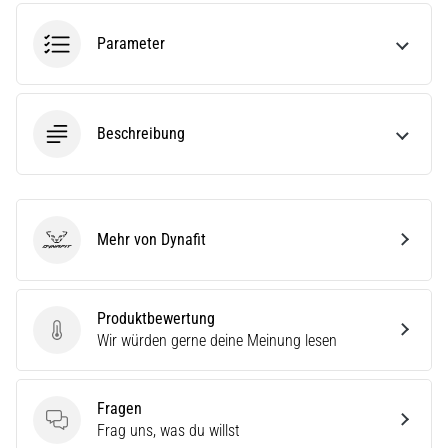
die…
Parameter
5. 8. 2026
•
Lesedauer 6 min
Beschreibung
Plantarfasziitis:
Symptome,
Ursachen
und
Mehr von Dynafit
Behandlung
Dynafit
Leidest
du
Produktbewertung
beim
Produktbewertung
Wir würden gerne deine Meinung lesen
oder
nach
dem
Laufen
Fragen
unter
Fragen
Frag uns, was du willst