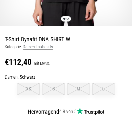
und
nach
dem
Laufen
Knieschmerzen
T-Shirt Dynafit DNA SHIRT W
treffen
jeden
Kategorie:
Damen Laufshirts
Läufer
mindestens
€112,40
mit MwSt.
einmal
im
Damen,
Schwarz
Leben
–
XS
S
M
L
egal
ob
Hobbysportler
oder
Hervorragend
4.8 von 5
Profi.
Was
sind