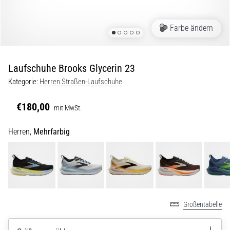
und
Prävention
Farbe ändern
Das
Läuferknie,
auch
bekannt
Laufschuhe Brooks Glycerin 23
als
Kategorie:
Herren Straßen-Laufschuhe
Iliotibiales
Bandsyndrom
€180,00
mit MwSt.
(ITBS),
ist
Herren,
Mehrfarbig
ein
weit
verbreitetes
gesundheitliches
Problem,
…
Größentabelle
6. 8. 2026