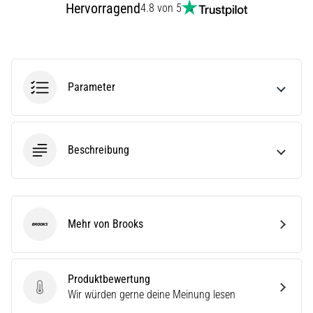
Hervorragend
4.8 von 5
Straße
und
Trail
und…
Parameter
Alle
Artikel
anzeigen
Beschreibung
Mehr von Brooks
Brooks
Produktbewertung
Produktbewertung
Wir würden gerne deine Meinung lesen