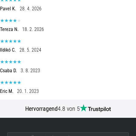
und
Pavel K.
28. 4. 2026
nach
dem
Laufen
Tereza N.
18. 2. 2026
Knieschmerzen
treffen
jeden
Ildikó C.
28. 5. 2024
Läufer
mindestens
einmal
Csaba D.
3. 8. 2023
im
Leben
–
Eric M.
20. 1. 2023
egal
ob
Hobbysportler
Hervorragend
4.8 von 5
oder
Profi.
Was
sind