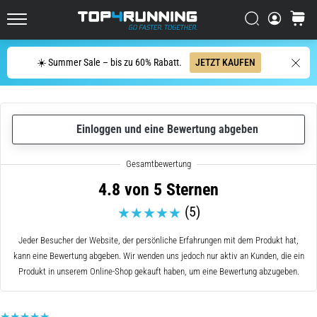
Dämpfung?
Entdecke
Suchen
Warenk
gedämpfte
Top4Running.at
Schuhe
Suche
für
☀️ Summer Sale – bis zu 60% Rabatt.
JETZT KAUFEN
Straße
und
Trail
und…
Einloggen und eine Bewertung abgeben
5. 8. 2026
•
4.8 von 5 Sternen
Lesedauer 6 min
(5)
Die
häufigsten
Jeder Besucher der Website, der persönliche Erfahrungen mit dem Produkt hat,
Ursachen
kann eine Bewertung abgeben. Wir wenden uns jedoch nur aktiv an Kunden, die ein
für
Produkt in unserem Online-Shop gekauft haben, um eine Bewertung abzugeben.
Knieschmerzen
während