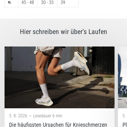
45 - 48
30 - 33
39
XL
5. 8. 2026
•
Lesedauer 8 min
Hier schreiben wir über’s Laufen
Kohlenhydrat-
Superkompensation:
Wie
beeinflusst
sie
die
Laufleistung?
Es
heißt,
dass
Kohlenhydrat-
Superkompensation
5. 8. 2026
•
Lesedauer 6 min
5.
die
Ausdauerleistung
Die häufigsten Ursachen für Knieschmerzen
P