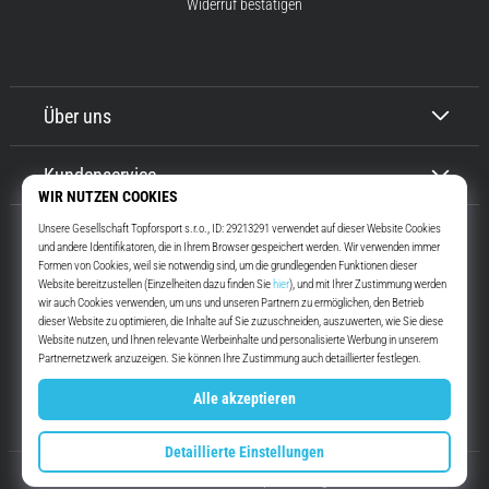
Widerruf bestätigen
Über uns
Kundenservice
Top4Running.at
Seit mehr als 16 Jahren motivieren wir dich, rauszugehen und zu laufen.
Schneller. Mit uns. Jeden Tag.
Instagram
YouTube
© 2010 – 2026
Top4Running.at