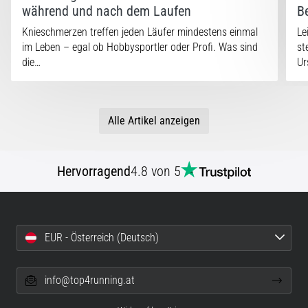
steigert.
während und nach dem Laufen
B
Stimmt
Knieschmerzen treffen jeden Läufer mindestens einmal
Le
das
im Leben – egal ob Hobbysportler oder Profi. Was sind
st
wirklich?
die…
Ur
Finde
heraus,
woraus…
Alle Artikel anzeigen
Alle
Artikel
Hervorragend
4.8 von 5
anzeigen
EUR - Österreich (Deutsch)
info@top4running.at