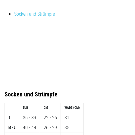
Symptome,
Ursachen
Socken und Strümpfe
und
Behandlung
Leidest
du
beim
oder
nach
dem
Laufen
unter
stechenden
Fersenschmerzen?
Socken und Strümpfe
Eine
der
EUR
CM
WADE (CM)
häufigsten
36 - 39
22 - 25
31
S
Ursachen
ist
40 - 44
26 - 29
35
M - L
die…