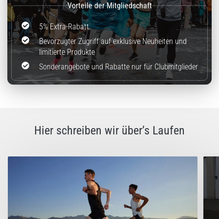
stechenden
Fersenschmerzen?
Eine
5% Extra-Rabatt
der
Bevorzugter Zugriff auf exklusive Neuheiten und
häufigsten
limitierte Produkte
Ursachen
ist
Sonderangebote und Rabatte nur für Clubmitglieder
die…
Alle
Artikel
Hier schreiben wir über’s Laufen
anzeigen