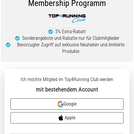
Membership Programm
und
nach
dem
Laufen
5% Extra-Rabatt
Knieschmerzen
Sonderangebote und Rabatte nur für Clubmitglieder
treffen
Bevorzugter Zugriff auf exklusive Neuheiten und limitierte
jeden
Produkte
Läufer
mindestens
einmal
im
Leben
Ich möchte Mitglied im Top4Running Club werden
–
mit bestehendem Account
egal
ob
Google
Hobbysportler
oder
Apple
Profi.
Was
sind