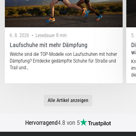
6. 8. 2026
•
Lesedauer 8 min
5.
Laufschuhe mit mehr Dämpfung
D
w
Welche sind die TOP-Modelle von Laufschuhen mit hoher
Dämpfung? Entdecke gedämpfte Schuhe für Straße und
Kn
Trail und…
im
di
Alle Artikel anzeigen
Hervorragend
4.8 von 5