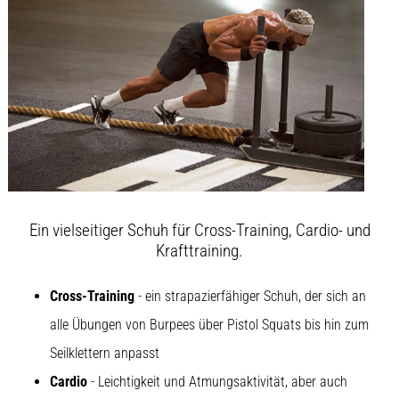
steigert.
Stimmt
das
wirklich?
Finde
heraus,
woraus…
Alle
Artikel
anzeigen
Ein vielseitiger Schuh für Cross-Training, Cardio- und
Krafttraining.
Cross-Training
- ein strapazierfähiger Schuh, der sich an
alle Übungen von Burpees über Pistol Squats bis hin zum
Seilklettern anpasst
Cardio
- Leichtigkeit und Atmungsaktivität, aber auch