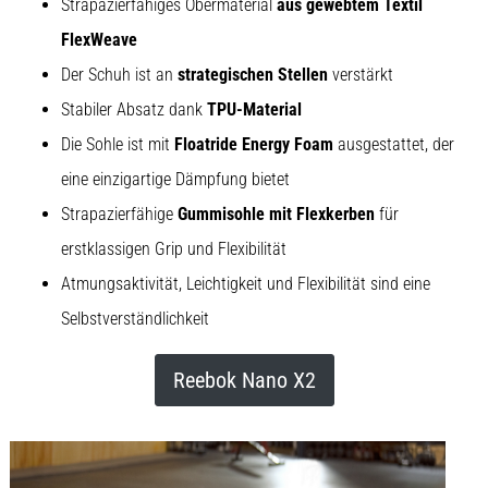
Strapazierfähiges Obermaterial
aus gewebtem Textil
FlexWeave
5. 8. 2026
Der Schuh ist an
strategischen Stellen
verstärkt
•
Lesedauer 8 min
Stabiler Absatz dank
TPU-Material
Kohlenhydrat-
Die Sohle ist mit
Floatride Energy Foam
ausgestattet, der
Superkompensation:
eine einzigartige Dämpfung bietet
Wie
Strapazierfähige
Gummisohle mit Flexkerben
für
beeinflusst
sie
erstklassigen Grip und Flexibilität
die
Atmungsaktivität, Leichtigkeit und Flexibilität sind eine
Laufleistung?
Selbstverständlichkeit
Es
heißt,
Reebok Nano X2
dass
Kohlenhydrat-
Superkompensation
die
Ausdauerleistung