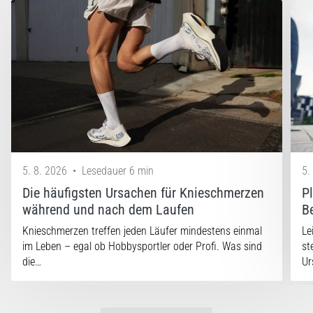
5. 8. 2026
•
Lesedauer 6 min
5.
Die häufigsten Ursachen für Knieschmerzen
P
während und nach dem Laufen
B
Knieschmerzen treffen jeden Läufer mindestens einmal
Le
im Leben – egal ob Hobbysportler oder Profi. Was sind
st
die…
Ur