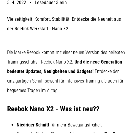
Symptome,
5. 4. 2022
•
Lesedauer 3 min
Ursachen
und
Vielseitigkeit, Komfort, Stabilität. Entdecke die Neuheit aus
Behandlung
der Reebok Werkstatt - Nano X2.
Leidest
du
beim
Die Marke Reebok kommt mit einer neuen Version des beliebten
oder
nach
Trainingsschuhs - Reebok Nano X2.
Und die neue Generation
dem
bedeutet Updates, Neuigkeiten und Gadgets!
Entdecke den
Laufen
unter
einzigartigen Schuh sowohl für intensives Training als auch für
stechenden
bequemes Tragen im Alltag.
Fersenschmerzen?
Eine
der
Reebok Nano X2 - Was ist neu??
häufigsten
Ursachen
ist
Niedriger Schnitt
für mehr Bewegungsfreiheit
die…