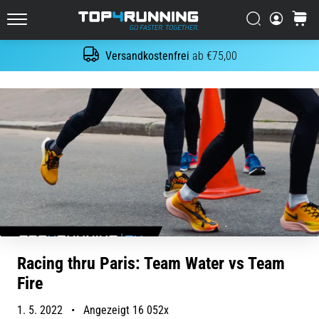
Es
tut
Suchen
Warenk
Top4Running.at
weh,
aber
Versandkostenfrei
ab €75,00
Suche
es
lohnt
sich!
Welche
Vorteile
bietet
es,
…
7. 8. 2026
•
Lesedauer 6 min
Racing thru Paris: Team Water vs Team
Shuttle-
Fire
Run
und
1. 5. 2022
•
Angezeigt 16 052x