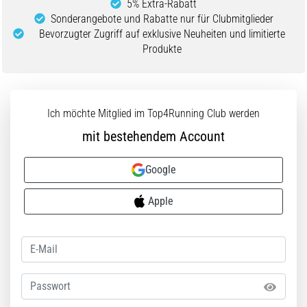
(ITBS),
5% Extra-Rabatt
ist
Sonderangebote und Rabatte nur für Clubmitglieder
ein
Bevorzugter Zugriff auf exklusive Neuheiten und limitierte
weit
Produkte
verbreitetes
gesundheitliches
Problem,
…
Ich möchte Mitglied im Top4Running Club werden
mit bestehendem Account
Alle
Google
Artikel
anzeigen
Apple
Passwort