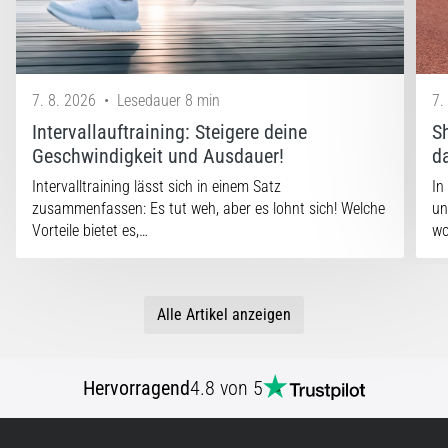
7. 8. 2026
•
Lesedauer 8 min
7.
Intervallauftraining: Steigere deine
S
Geschwindigkeit und Ausdauer!
d
Intervalltraining lässt sich in einem Satz
In
zusammenfassen: Es tut weh, aber es lohnt sich! Welche
un
Vorteile bietet es,…
w
Alle Artikel anzeigen
Hervorragend
4.8 von 5