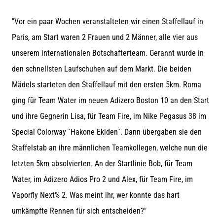
Beep-
Test:
"Vor ein paar Wochen veranstalteten wir einen Staffellauf in
Was
steckt
Paris, am Start waren 2 Frauen und 2 Männer, alle vier aus
dahinter?
unserem internationalen Botschafterteam. Gerannt wurde in
In
den schnellsten Laufschuhen auf dem Markt. Die beiden
der
Mädels starteten den Staffellauf mit den ersten 5km. Roma
Praxis
testet
ging für Team Water im neuen Adizero Boston 10 an den Start
der
und ihre Gegnerin Lisa, für Team Fire, im Nike Pegasus 38 im
Shuttle-
Run
Special Colorway `Hakone Ekiden`. Dann übergaben sie den
Schnelligkeit,
Staffelstab an ihre männlichen Teamkollegen, welche nun die
Agilität
und
letzten 5km absolvierten. An der Startlinie Bob, für Team
Richtungswechsel.
Water, im Adizero Adios Pro 2 und Alex, für Team Fire, im
Wie
Vaporfly Next% 2. Was meint ihr, wer konnte das hart
wird
er
umkämpfte Rennen für sich entscheiden?"
korrekt