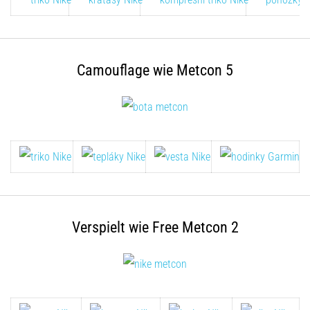
stechenden
Fersenschmerzen?
Eine
der
häufigsten
Camouflage wie Metcon 5
Ursachen
ist
die…
Alle
Artikel
anzeigen
Verspielt wie Free Metcon 2