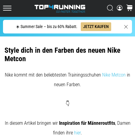
Dämpfung?
Entdecke
Suchen
Waren
gedämpfte
Top4Running.at
Schuhe
Suche
für
☀️ Summer Sale – bis zu 60% Rabatt.
JETZT KAUFEN
Straße
und
Trail
Style dich in den Farben des neuen Nike
und…
Metcon
5. 8. 2026
Nike kommt mit den beliebtesten Trainingsschuhen
Nike Metcon
in
•
Lesedauer 6 min
neuen Farben.
Die
häufigsten
👇
Ursachen
für
Knieschmerzen
In diesem Artikel bringen wir
Inspiration für Männeroutfits
, Damen
während
finden ihre
hier
.