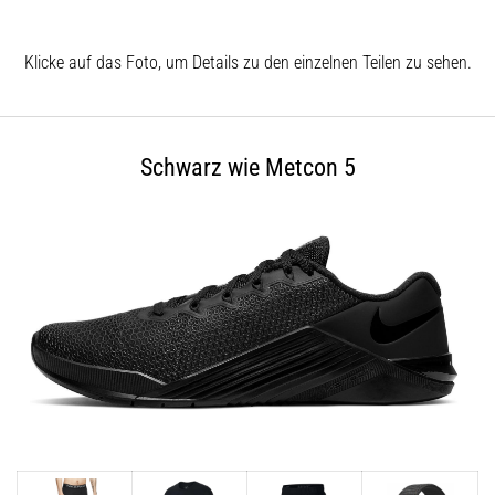
und
nach
dem
Klicke auf das Foto, um Details zu den einzelnen Teilen zu sehen.
Laufen
Knieschmerzen
treffen
Schwarz wie Metcon 5
jeden
Läufer
mindestens
einmal
im
Leben
–
egal
ob
Hobbysportler
oder
Profi.
Was
sind