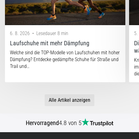
6. 8. 2026
•
Lesedauer 8 min
5.
Laufschuhe mit mehr Dämpfung
D
w
Welche sind die TOP-Modelle von Laufschuhen mit hoher
Dämpfung? Entdecke gedämpfte Schuhe für Straße und
Kn
Trail und…
im
di
Alle Artikel anzeigen
Hervorragend
4.8 von 5