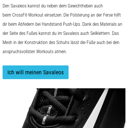
(ITBS),
Den Savaleos kannst du neben dem Gewichtheben auch
ist
ein
beim CrossFit-Workout einsetzen: Die Polsterung an der Ferse hilft
weit
dir beim Abfedern bei Handstand Push-Ups. Dank des Materials an
verbreitetes
gesundheitliches
der Seite des Fußes kannst du im Savaleos auch Seilklettern. Das
Problem,
Mesh in der Konstruktion des Schuhs lässt die Füße auch bei den
…
anspruchsvollsten Workouts atmen.
Alle
Artikel
Ich will meinen Savaleos
anzeigen