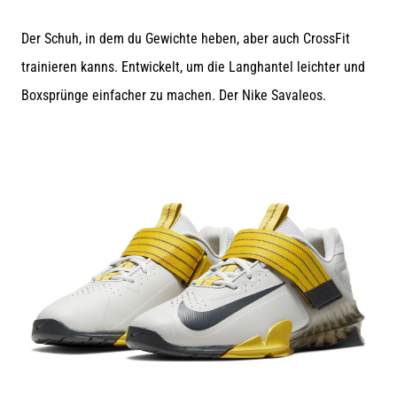
Beep-
Test:
Der Schuh, in dem du Gewichte heben, aber auch CrossFit
Was
steckt
trainieren kanns. Entwickelt, um die Langhantel leichter und
dahinter?
Boxsprünge einfacher zu machen. Der Nike Savaleos.
In
der
Praxis
testet
der
Shuttle-
Run
Schnelligkeit,
Agilität
und
Richtungswechsel.
Wie
wird
er
korrekt