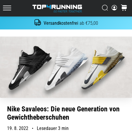
Es
tut
Suchen
Warenk
Top4Running.at
weh,
aber
Versandkostenfrei
ab €75,00
Suche
es
lohnt
sich!
Welche
Vorteile
bietet
es,
…
7. 8. 2026
•
Lesedauer 6 min
Nike Savaleos: Die neue Generation von
Shuttle-
Gewichtheberschuhen
Run
und
19. 8. 2022
•
Lesedauer 3 min