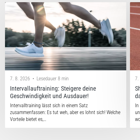
7. 8. 2026
•
Lesedauer 8 min
7.
Intervallauftraining: Steigere deine
S
Geschwindigkeit und Ausdauer!
d
Intervalltraining lässt sich in einem Satz
In
zusammenfassen: Es tut weh, aber es lohnt sich! Welche
un
Vorteile bietet es,…
w