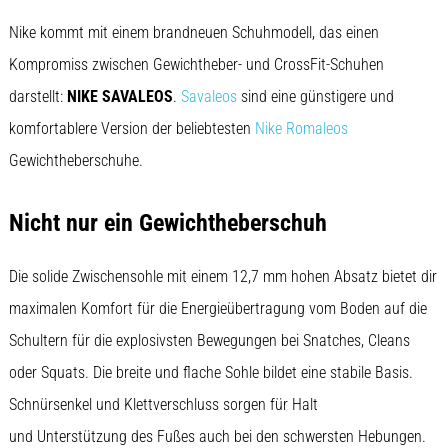
ausgeführt,
Nike kommt mit einem brandneuen Schuhmodell, das einen
wo…
Kompromiss zwischen Gewichtheber- und CrossFit-Schuhen
6. 8. 2026
darstellt:
NIKE SAVALEOS
.
Savaleos
sind eine günstigere und
•
komfortablere Version der beliebtesten
Nike Romaleos
Lesedauer 7 min
Gewichtheberschuhe.
Läuferknie:
Ursachen,
Behandlung
Nicht nur ein Gewichtheberschuh
und
Prävention
Die solide Zwischensohle mit einem 12,7 mm hohen Absatz bietet dir
Das
maximalen Komfort für die Energieübertragung vom Boden auf die
Läuferknie,
Schultern für die explosivsten Bewegungen bei Snatches, Cleans
auch
bekannt
oder Squats. Die breite und flache Sohle bildet eine stabile Basis.
als
Schnürsenkel und Klettverschluss sorgen für Halt
Iliotibiales
Bandsyndrom
und Unterstützung des Fußes auch bei den schwersten Hebungen.