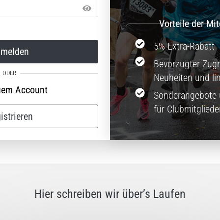
5% Extra-Rabatt
melden
Bevorzugter Zugri
Neuheiten und lim
uem Account
Sonderangebote 
für Clubmitgliede
istrieren
Hier schreiben wir über’s Laufen