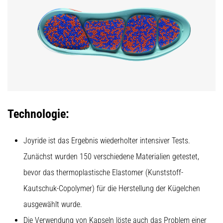
steigert.
Stimmt
das
wirklich?
Finde
heraus,
woraus…
Alle
Technologie:
Artikel
anzeigen
Joyride ist das Ergebnis wiederholter intensiver Tests.
Zunächst wurden 150 verschiedene Materialien getestet,
bevor das thermoplastische Elastomer (Kunststoff-
Kautschuk-Copolymer) für die Herstellung der Kügelchen
ausgewählt wurde.
Die Verwendung von Kapseln löste auch das Problem einer