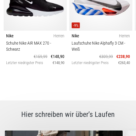
-9%
Nike
Herren
Nike
Herren
Schuhe Nike AIR MAX 270
-
Laufschuhe Nike Alphafly 3 CM
-
Schwarz
Weiß
€159,99
€148,90
€309,99
€238,90
Letzter niedrigster Preis
€148,90
Letzter niedrigster Preis
€263,40
Hier schreiben wir über’s Laufen