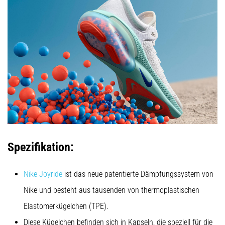
Symptome,
Ursachen
und
Behandlung
Leidest
du
beim
oder
nach
dem
Laufen
unter
stechenden
Spezifikation:
Fersenschmerzen?
Eine
Nike Joyride
ist das neue patentierte Dämpfungssystem von
der
häufigsten
Nike und besteht aus tausenden von thermoplastischen
Ursachen
Elastomerkügelchen (TPE).
ist
die…
Diese Kügelchen befinden sich in Kapseln, die speziell für die