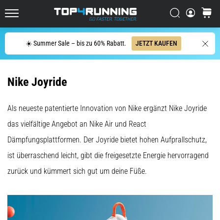
Läufer
Suchen
Warenk
mindestens
Top4Running.at
einmal
im
Suche
☀️ Summer Sale – bis zu 60% Rabatt.
JETZT KAUFEN
Leben
–
egal
Nike Joyride
ob
Hobbysportler
oder
Als neueste patentierte Innovation von Nike ergänzt Nike Joyride
Profi.
das vielfältige Angebot an Nike Air und React
Was
sind
Dämpfungsplattformen. Der Joyride bietet hohen Aufprallschutz,
die…
ist überraschend leicht, gibt die freigesetzte Energie hervorragend
zurück und kümmert sich gut um deine Füße.
5. 8. 2026
•
Lesedauer 6 min
Plantarfasziitis: