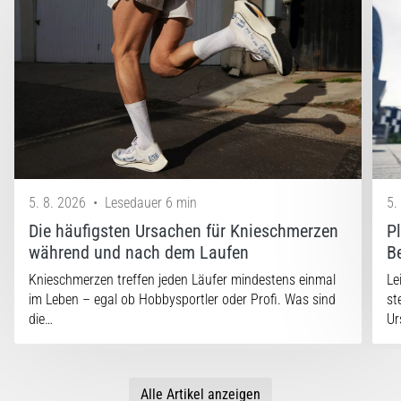
5. 8. 2026
•
Lesedauer 6 min
5.
Die häufigsten Ursachen für Knieschmerzen
P
während und nach dem Laufen
B
Knieschmerzen treffen jeden Läufer mindestens einmal
Le
im Leben – egal ob Hobbysportler oder Profi. Was sind
st
die…
Ur
Alle Artikel anzeigen