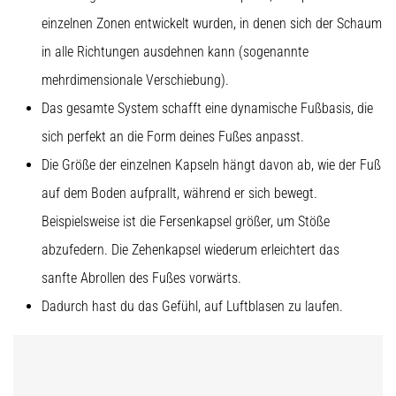
einzelnen Zonen entwickelt wurden, in denen sich der Schaum
5. 8. 2026
in alle Richtungen ausdehnen kann (sogenannte
•
mehrdimensionale Verschiebung).
Lesedauer 8 min
Das gesamte System schafft eine dynamische Fußbasis, die
Kohlenhydrat-
Superkompensation:
sich perfekt an die Form deines Fußes anpasst.
Wie
Die Größe der einzelnen Kapseln hängt davon ab, wie der Fuß
beeinflusst
auf dem Boden aufprallt, während er sich bewegt.
sie
die
Beispielsweise ist die Fersenkapsel größer, um Stöße
Laufleistung?
abzufedern. Die Zehenkapsel wiederum erleichtert das
Es
sanfte Abrollen des Fußes vorwärts.
heißt,
dass
Dadurch hast du das Gefühl, auf Luftblasen zu laufen.
Kohlenhydrat-
Superkompensation
die
Ausdauerleistung