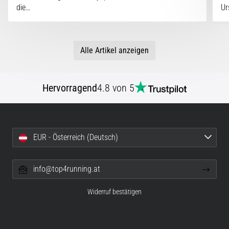
die…
Ur
Alle Artikel anzeigen
Hervorragend
4.8 von 5
EUR - Österreich (Deutsch)
info@top4running.at
Widerruf bestätigen