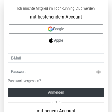
Ich möchte Mitglied im Top4Running Club werden
5. 8. 2026
mit bestehendem Account
•
Lesedauer 8 min
Google
Kohlenhydrat-
Superkompensation:
Apple
Wie
beeinflusst
sie
die
Laufleistung?
Passwort
Es
Passwort vergessen?
heißt,
dass
Kohlenhydrat-
Anmelden
Superkompensation
die
Ausdauerleistung
mit neuem Account