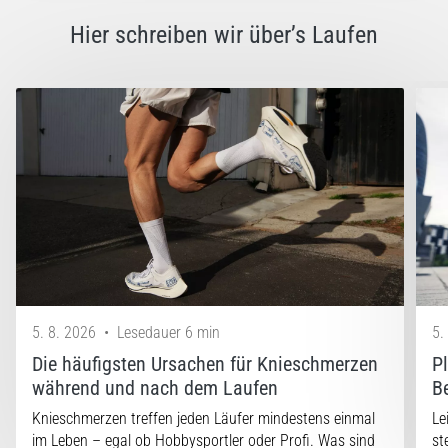
Hier schreiben wir über’s Laufen
5. 8. 2026
•
Lesedauer 6 min
5.
Die häufigsten Ursachen für Knieschmerzen
P
während und nach dem Laufen
B
Knieschmerzen treffen jeden Läufer mindestens einmal
Le
im Leben – egal ob Hobbysportler oder Profi. Was sind
st