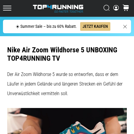
Läufer
Suchen
Warenk
mindestens
Top4Running.at
einmal
im
Suche
☀️ Summer Sale – bis zu 60% Rabatt.
JETZT KAUFEN
Leben
–
egal
Nike Air Zoom Wildhorse 5 UNBOXING
ob
Hobbysportler
TOP4RUNNING TV
oder
Profi.
Der Air Zoom Wildhorse 5 wurde so entworfen, dass er dem
Was
sind
Läufer in jedem Gelände und längeren Strecken ein Gefühl der
die…
Unverwüstlichkeit vermitteln soll.
5. 8. 2026
•
Lesedauer 6 min
Plantarfasziitis: