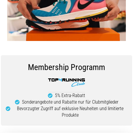
Symptome,
Ursachen
und
Behandlung
Leidest
du
beim
oder
nach
Membership Programm
dem
Laufen
unter
stechenden
Fersenschmerzen?
5% Extra-Rabatt
Eine
Sonderangebote und Rabatte nur für Clubmitglieder
der
Bevorzugter Zugriff auf exklusive Neuheiten und limitierte
häufigsten
Produkte
Ursachen
ist
die…