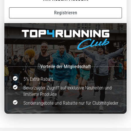
steigert.
Stimmt
Registrieren
das
wirklich?
Finde
heraus,
woraus…
Alle
Artikel
anzeigen
5% Extra-Rabatt
Bevorzugter Zugriff auf exklusive Neuheiten und
limitierte Produkte
Sonderangebote und Rabatte nur für Clubmitglieder