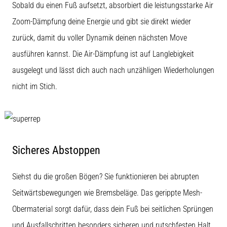
stechenden
Sobald du einen Fuß aufsetzt, absorbiert die leistungsstarke Air
Fersenschmerzen?
Zoom-Dämpfung deine Energie und gibt sie direkt wieder
Eine
der
zurück, damit du voller Dynamik deinen nächsten Move
häufigsten
ausführen kannst. Die Air-Dämpfung ist auf Langlebigkeit
Ursachen
ist
ausgelegt und lässt dich auch nach unzähligen Wiederholungen
die…
nicht im Stich.
Alle
Artikel
anzeigen
Sicheres Abstoppen
Siehst du die großen Bögen? Sie funktionieren bei abrupten
Seitwärtsbewegungen wie Bremsbeläge. Das gerippte Mesh-
Obermaterial sorgt dafür, dass dein Fuß bei seitlichen Sprüngen
und Ausfallschritten besonders sicheren und rutschfesten Halt