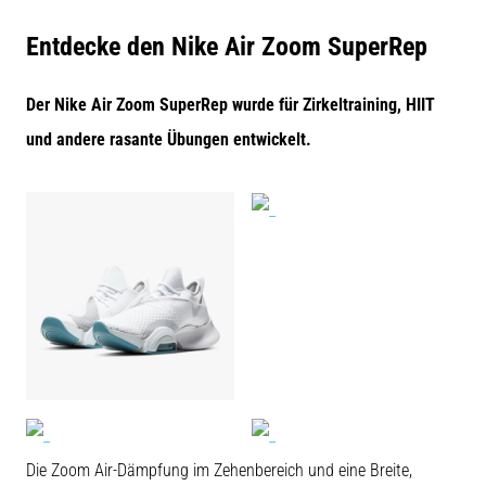
und
nach
Entdecke den Nike Air Zoom SuperRep
dem
Laufen
Der Nike Air Zoom SuperRep wurde für Zirkeltraining, HIIT
Knieschmerzen
und andere rasante Übungen entwickelt.
treffen
jeden
Läufer
mindestens
einmal
im
Leben
–
egal
ob
Hobbysportler
oder
Profi.
Was
Die Zoom Air-Dämpfung im Zehenbereich und eine Breite,
sind