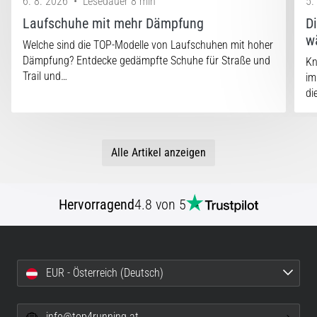
6. 8. 2026
•
Lesedauer 8 min
5.
Laufschuhe mit mehr Dämpfung
D
w
Welche sind die TOP-Modelle von Laufschuhen mit hoher
Dämpfung? Entdecke gedämpfte Schuhe für Straße und
Kn
Trail und…
im
di
Alle Artikel anzeigen
Hervorragend
4.8 von 5
EUR - Österreich (Deutsch)
info@top4running.at