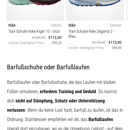
Nike
Herren
Nike
Damen
Trail-Schuhe Nike Kiger 10
- Grün
Trail-Schuhe Nike Zegama 2
-
Blau
€159,99
€112,00
€179,99
€113,90
Letzter niedrigster Preis
€99,20
Letzter niedrigster Preis
€89,90
L
Barfußschuhe oder Barfußlaufen
Barfußlaufen oder Barfußschuhe, die das Laufen mit bloßen
Füßen simulieren,
erfordern Training und Geduld
. Du kannst
dich
nicht auf Dämpfung, Schutz oder Unterstützung
verlassen
. Wenn du keine Lust hast, barfuß zu laufen, ist das in
Ordnung. Stattdessen empfehlen wir dir, das
Barfußlaufen
überall dort einzubauen, wo es die Umgebung zulässt - auf dem