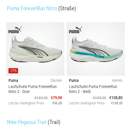
Puma ForeverRun Nitro
(Straße)
-17%
Puma
Damen
Puma
Herren
Laufschuhe Puma ForeverRun
Laufschuhe Puma ForeverRun
Nitro 2
- Grün
Nitro 2
- Weiß
€159,95
€79,90
€159,95
€108,80
Letzter niedrigster Preis
€96,00
Letzter niedrigster Preis
€104,00
Nike Pegasus Trail
(Trail)