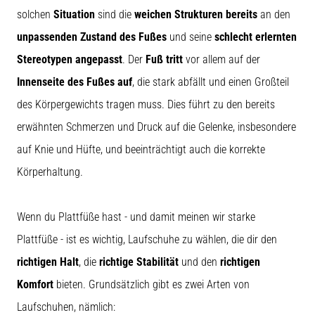
solchen
Situation
sind die
weichen Strukturen bereits
an den
unpassenden Zustand des Fußes
und seine
schlecht erlernten
5. 8. 2026
•
Stereotypen angepasst
. Der
Fuß tritt
vor allem auf der
Lesedauer 8 min
Innenseite des Fußes auf
, die stark abfällt und einen Großteil
Kohlenhydrat-
des Körpergewichts tragen muss. Dies führt zu den bereits
Superkompensation:
Wie
erwähnten Schmerzen und Druck auf die Gelenke, insbesondere
beeinflusst
auf Knie und Hüfte, und beeinträchtigt auch die korrekte
sie
Körperhaltung.
die
Laufleistung?
Es
Wenn du Plattfüße hast - und damit meinen wir starke
heißt,
Plattfüße - ist es wichtig, Laufschuhe zu wählen, die dir den
dass
Kohlenhydrat-
richtigen Halt
, die
richtige Stabilität
und den
richtigen
Superkompensation
Komfort
bieten. Grundsätzlich gibt es zwei Arten von
die
Ausdauerleistung
Laufschuhen, nämlich: