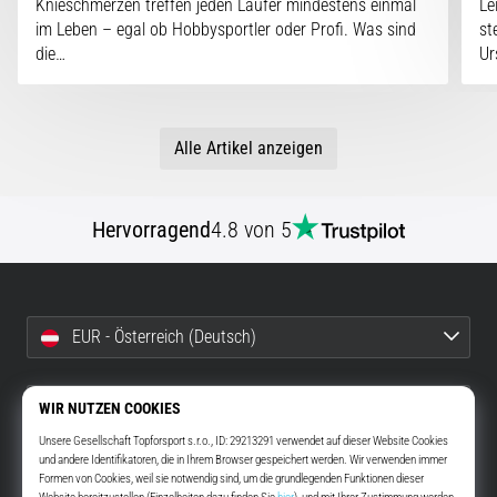
Knieschmerzen treffen jeden Läufer mindestens einmal
Le
im Leben – egal ob Hobbysportler oder Profi. Was sind
st
die…
Ur
Alle Artikel anzeigen
Hervorragend
4.8 von 5
EUR - Österreich (Deutsch)
info@top4running.at
Widerruf bestätigen