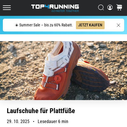
Läufer
Suchen
Warenk
mindestens
Top4Running.at
einmal
im
Suche
☀️ Summer Sale – bis zu 60% Rabatt.
JETZT KAUFEN
Leben
–
egal
ob
Hobbysportler
oder
Profi.
Was
sind
die…
5. 8. 2026
•
Laufschuhe für Plattfüße
Lesedauer 6 min
29. 10. 2025
•
Lesedauer 6 min
Plantarfasziitis: