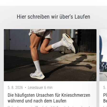
Hier schreiben wir über’s Laufen
5. 8. 2026
•
Lesedauer 6 min
5.
Die häufigsten Ursachen für Knieschmerzen
P
während und nach dem Laufen
B