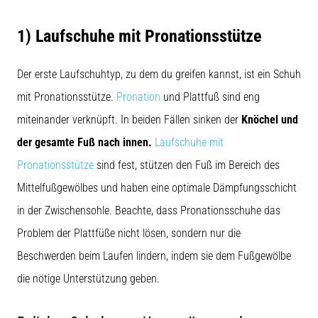
steigert.
Stimmt
1) Laufschuhe mit Pronationsstütze
das
wirklich?
Finde
Der erste Laufschuhtyp, zu dem du greifen kannst, ist ein Schuh
heraus,
mit Pronationsstütze.
Pronation
und Plattfuß sind eng
woraus…
miteinander verknüpft. In beiden Fällen sinken der
Knöchel und
der gesamte Fuß nach innen.
Laufschuhe mit
Alle
Pronationsstütze
sind fest, stützen den Fuß im Bereich des
Artikel
anzeigen
Mittelfußgewölbes und haben eine optimale Dämpfungsschicht
in der Zwischensohle. Beachte, dass Pronationsschuhe das
Problem der Plattfüße nicht lösen, sondern nur die
Beschwerden beim Laufen lindern, indem sie dem Fußgewölbe
die nötige Unterstützung geben.