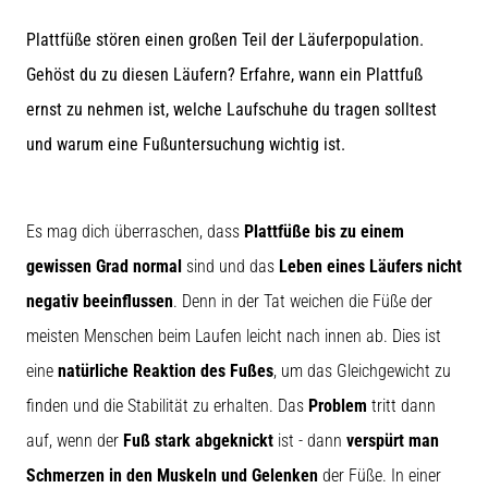
Symptome,
Ursachen
Plattfüße stören einen großen Teil der Läuferpopulation.
und
Gehöst du zu diesen Läufern? Erfahre, wann ein Plattfuß
Behandlung
ernst zu nehmen ist, welche Laufschuhe du tragen solltest
Leidest
und warum eine Fußuntersuchung wichtig ist.
du
beim
oder
nach
Es mag dich überraschen, dass
Plattfüße bis zu einem
dem
Laufen
gewissen Grad normal
sind und das
Leben eines Läufers nicht
unter
negativ beeinflussen
. Denn in der Tat weichen die Füße der
stechenden
meisten Menschen beim Laufen leicht nach innen ab. Dies ist
Fersenschmerzen?
Eine
eine
natürliche Reaktion des Fußes
, um das Gleichgewicht zu
der
finden und die Stabilität zu erhalten. Das
Problem
tritt dann
häufigsten
Ursachen
auf, wenn der
Fuß stark abgeknickt
ist - dann
verspürt man
ist
Schmerzen in den Muskeln und Gelenken
der Füße. In einer
die…