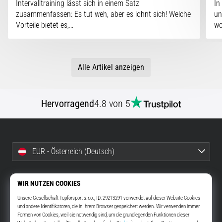
Intervalltraining lässt sich in einem Satz
In
zusammenfassen: Es tut weh, aber es lohnt sich! Welche
un
Vorteile bietet es,…
w
Alle Artikel anzeigen
Hervorragend
4.8 von 5
EUR - Österreich (Deutsch)
info@top4running.at
Widerruf bestätigen