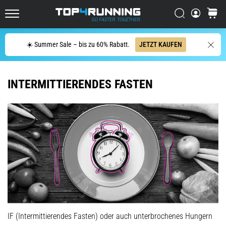
Es
tut
Suchen
Warenk
Top4Running.at
weh,
aber
Suche
☀️ Summer Sale – bis zu 60% Rabatt.
JETZT KAUFEN
es
lohnt
sich!
Welche
INTERMITTIERENDES FASTEN
Vorteile
bietet
es,
…
7. 8. 2026
•
Lesedauer 6 min
Shuttle-
Run
und
IF (Intermittierendes Fasten) oder auch unterbrochenes Hungern