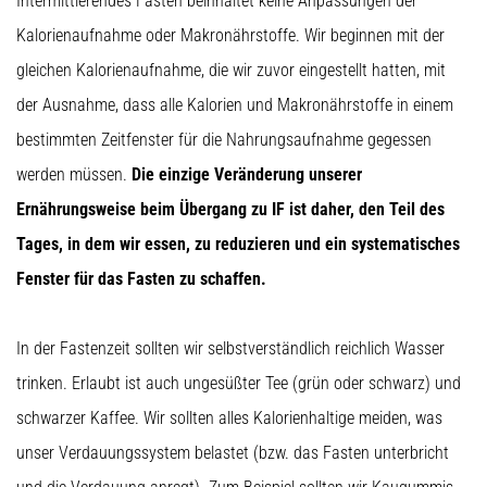
Intermittierendes Fasten beinhaltet keine Anpassungen der
ausgeführt,
Kalorienaufnahme oder Makronährstoffe. Wir beginnen mit der
wo…
gleichen Kalorienaufnahme, die wir zuvor eingestellt hatten, mit
6. 8. 2026
der Ausnahme, dass alle Kalorien und Makronährstoffe in einem
•
bestimmten Zeitfenster für die Nahrungsaufnahme gegessen
Lesedauer 7 min
werden müssen.
Die einzige Veränderung unserer
Läuferknie:
Ursachen,
Ernährungsweise beim Übergang zu IF ist daher, den Teil des
Behandlung
Tages, in dem wir essen, zu reduzieren und ein systematisches
und
Fenster für das Fasten zu schaffen.
Prävention
Das
Läuferknie,
In der Fastenzeit sollten wir selbstverständlich reichlich Wasser
auch
trinken. Erlaubt ist auch ungesüßter Tee (grün oder schwarz) und
bekannt
als
schwarzer Kaffee. Wir sollten alles Kalorienhaltige meiden, was
Iliotibiales
unser Verdauungssystem belastet (bzw. das Fasten unterbricht
Bandsyndrom