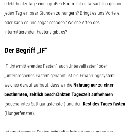
Beep-
erlebt heutzutage einen großen Boom. Ist es tatsächlich gesund
Test:
jeden Tag ein paar Stunden zu hungern? Bringt es uns Vorteile,
Was
steckt
oder kann es uns sogar schaden? Welche Arten des
dahinter?
intermittierenden Fastens gibt es?
In
der
Der Begriff „IF“
Praxis
testet
der
IF, „Intermittierendes Fasten“, auch „Intervallfasten“ oder
Shuttle-
„unterbrochenes Fasten“ genannt, ist ein Ernährungssystem,
Run
Schnelligkeit,
welches darauf aufbaut, dass wir die
Nahrung nur zu einer
Agilität
bestimmten, zeitlich beschränkten Tageszeit aufnehmen
und
Richtungswechsel.
(sogenanntes Sättigungsfenster) und den
Rest des Tages fasten
Wie
(Hungerfenster).
wird
er
korrekt