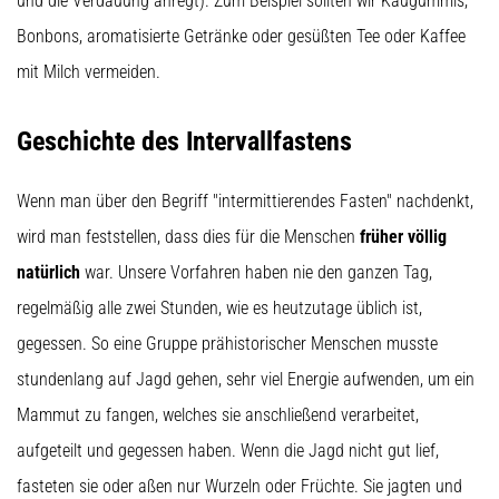
und die Verdauung anregt). Zum Beispiel sollten wir Kaugummis,
(ITBS),
ist
Bonbons, aromatisierte Getränke oder gesüßten Tee oder Kaffee
ein
mit Milch vermeiden.
weit
verbreitetes
gesundheitliches
Geschichte des Intervallfastens
Problem,
…
Wenn man über den Begriff "intermittierendes Fasten" nachdenkt,
wird man feststellen, dass dies für die Menschen
früher völlig
Alle
natürlich
war. Unsere Vorfahren haben nie den ganzen Tag,
Artikel
anzeigen
regelmäßig alle zwei Stunden, wie es heutzutage üblich ist,
gegessen. So eine Gruppe prähistorischer Menschen musste
stundenlang auf Jagd gehen, sehr viel Energie aufwenden, um ein
Mammut zu fangen, welches sie anschließend verarbeitet,
aufgeteilt und gegessen haben. Wenn die Jagd nicht gut lief,
fasteten sie oder aßen nur Wurzeln oder Früchte. Sie jagten und