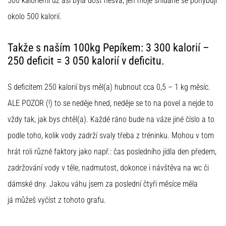
500 kaloriemi už asi byla dost nesvá, jen moje snídaně se pohybují
okolo 500 kalorií.
Takže s naším 100kg Pepíkem: 3 300 kalorií –
250 deficit = 3 050 kalorií v deficitu.
S deficitem 250 kalorií bys měl(a) hubnout cca 0,5 – 1 kg měsíc.
ALE POZOR (!) to se neděje hned, neděje se to na povel a nejde to
vždy tak, jak bys chtěl(a). Každé ráno bude na váze jiné číslo a to
podle toho, kolik vody zadrží svaly třeba z tréninku. Mohou v tom
hrát roli různé faktory jako např.: čas posledního jídla den předem,
zadržování vody v těle, nadmutost, dokonce i návštěva na wc či
dámské dny. Jakou váhu jsem za poslední čtyři měsíce měla
já můžeš vyčíst z tohoto grafu.