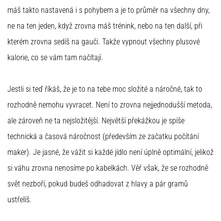
máš takto nastavená i s pohybem a je to průměr na všechny dny,
ne na ten jeden, když zrovna máš trénink, nebo na ten další, při
kterém zrovna sedíš na gauči. Takže vypnout všechny plusové
kalorie, co se vám tam načítají.
Jestli si teď říkáš, že je to na tebe moc složité a náročné, tak to
rozhodně nemohu vyvracet. Není to zrovna nejjednodušší metoda,
ale zároveň ne ta nejsložitější. Největší překážkou je spíše
technická a časová náročnost (především ze začatku počítání
maker). Je jasné, že vážit si každé jídlo není úplně optimální, jelikož
si váhu zrovna nenosíme po kabelkách. Věř však, že se rozhodně
svět nezboří, pokud budeš odhadovat z hlavy a pár gramů
ustřelíš.