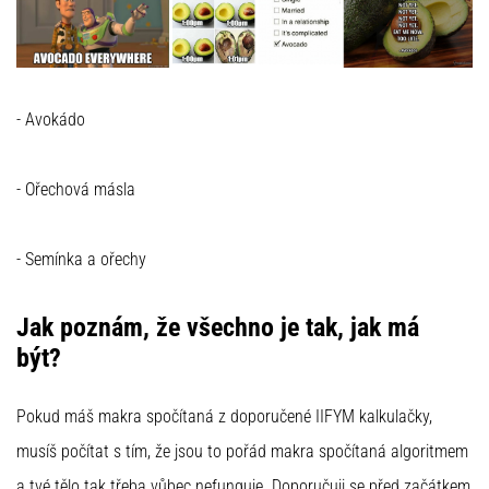
- Avokádo
- Ořechová másla
- Semínka a ořechy
Jak poznám, že všechno je tak, jak má
být?
Pokud máš makra spočítaná z doporučené IIFYM kalkulačky,
musíš počítat s tím, že jsou to pořád makra spočítaná algoritmem
a tvé tělo tak třeba vůbec nefunguje. Doporučuji se před začátkem