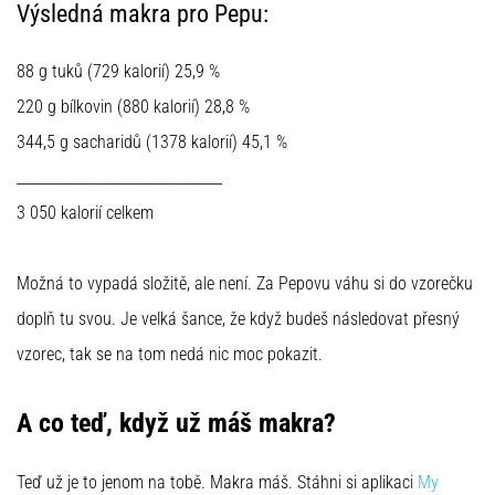
Výsledná makra pro Pepu:
88 g tuků (729 kalorií) 25,9 %
220 g bílkovin (880 kalorií) 28,8 %
344,5 g sacharidů (1378 kalorií) 45,1 %
_______________________________
3 050 kalorií celkem
Možná to vypadá složitě, ale není. Za Pepovu váhu si do vzorečku
doplň tu svou. Je velká šance, že když budeš následovat přesný
vzorec, tak se na tom nedá nic moc pokazit.
A co teď, když už máš makra?
Teď už je to jenom na tobě. Makra máš. Stáhni si aplikaci
My