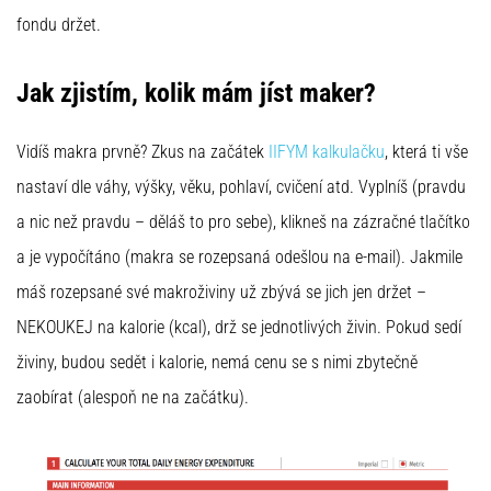
fondu držet.
Jak zjistím, kolik mám jíst maker?
Vidíš makra prvně? Zkus na začátek
IIFYM kalkulačku
, která ti vše
nastaví dle váhy, výšky, věku, pohlaví, cvičení atd. Vyplníš (pravdu
a nic než pravdu – děláš to pro sebe), klikneš na zázračné tlačítko
a je vypočítáno (makra se rozepsaná odešlou na e-mail). Jakmile
máš rozepsané své makroživiny už zbývá se jich jen držet –
NEKOUKEJ na kalorie (kcal), drž se jednotlivých živin. Pokud sedí
živiny, budou sedět i kalorie, nemá cenu se s nimi zbytečně
zaobírat (alespoň ne na začátku).