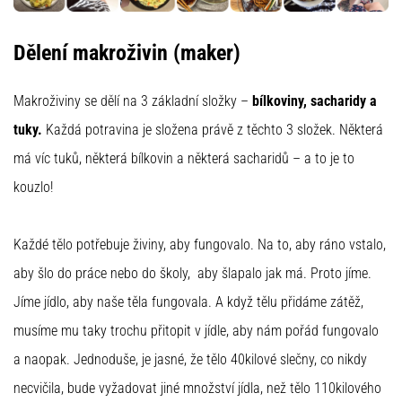
Beep-
Test:
Was
Dělení makroživin (maker)
steckt
dahinter?
Makroživiny se dělí na 3 základní složky –
bílkoviny, sacharidy a
In
tuky.
Každá potravina je složena právě z těchto 3 složek. Některá
der
Praxis
má víc tuků, některá bílkovin a některá sacharidů – a to je to
testet
kouzlo!
der
Shuttle-
Run
Každé tělo potřebuje živiny, aby fungovalo. Na to, aby ráno vstalo,
Schnelligkeit,
aby šlo do práce nebo do školy, aby šlapalo jak má. Proto jíme.
Agilität
und
Jíme jídlo, aby naše těla fungovala. A když tělu přidáme zátěž,
Richtungswechsel.
musíme mu taky trochu přitopit v jídle, aby nám pořád fungovalo
Wie
wird
a naopak. Jednoduše, je jasné, že tělo 40kilové slečny, co nikdy
er
necvičila, bude vyžadovat jiné množství jídla, než tělo 110kilového
korrekt