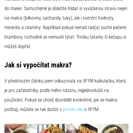
do maker. Samozřejmě je důležité hlídat si vyváženou stravu nejen
na makra (bílkoviny, sacharidy, tuky), ale i nutriční hodnoty,
minerály a vitamíny. Například pokud nemáš rád(a) suché pečené
brambory, rozhodně se nemusíš týrat. Trošku tatarky či kečupu si
můžeš dopřát.
Jak si vypočítat makra?
V předchozím článku jsem odkazovala na IIFYM kalkulačku, která
je pro začátečníky, podle mého názoru, nejjednodušší na
používání. Pokud se chceš dozvědět konkrétně, jak se makra
počítají, můžete se tak dočíst v
prvním díle
o IIFYM.