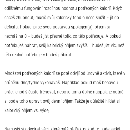
odlišnému fungování rozdílnou hodnotu potřebných kalorií. Když
chceš zhubnout, musíš svůj kalorický fond o něco snížit = jít do
deficitu. Pokud jsi se svou postavou spokojen(a), příjem si
necháš na 0 = budeš jíst přesně tolik, co tělo potřebuje. A pokud
potřebuješ nabrat, svůj kalorický příjem zvýšíš = budeš jíst víc, než
tělo reálně potřebuje = budeš přibírat.
Množství potřebných kalorií se poté odvíjí od úrovně aktivit, které v
průběhu dne/týdne vykonáváš. Například pokud máš běhavou
práci, chodíš často trénovat, nebo je tomu úplně naopak, je nutné
si podle toho upravit svůj denní příjem.Takže je důležité hlídat si
kalorický příjem vs. výdej.
Nemusíš si odepírat věci, které máš rád(a), pokud to bude sedět