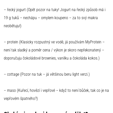
– řecký jogurt (Opět pozor na tuky! Jogurt na řecký způsob má i
19 g tuků – nechápu – omylem koupeno – za to svý makra
neobětuju!)
– protein (Klasicky rozpustný ve vodě, já používám MyProtein –
není tak sladký a poměr cena / výkon je skoro nepřekonatený –
doporučuju čokoládové brownies, vanilku a čokoláda kokos.)
– cottage (Pozor na tuk – já většinou beru light verzi.)
– maso (Kuřecí, hovězí i vepřové – když to není bůček, tak co je na
vepřovém špatného?)