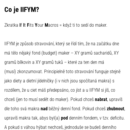
(ITBS),
ist
Co je IIFYM?
ein
weit
Zkratka
I
f
I
t
F
its
Y
our
M
acros = když ti to sedí do maker.
verbreitetes
gesundheitliches
Problem,
IIFYM je způsob stravování, který se řídí tím, že na začátku dne
…
má tělo nějaký fond (budget) maker – XY gramů sacharidů, XY
gramů bílkovin a XY gramů tuků – které za ten den má
Alle
(musí) zkonzumovat. Principielně toto stravování funguje stejně
Artikel
anzeigen
jako diety a dietní jídelníčky (i v nich jsou spočítaná makra) s
rozdílem, že u ciet máš předepsáno, co jíst a u IIFYM si jíš, co
chceš (jen to musí sedět do maker). Pokud chceš
nabrat
, upravíš
dle toho svá makra
nad
běžný denní fond. Pokud chceš
zhubnout
,
upravíš makra tak, abys byl(a)
pod
denním fondem, v tzv. deficitu.
A pokud s váhou hýbat nechceš, jednoduše se budeš denního