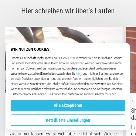
Hier schreiben wir über’s Laufen
7. 8. 2026
•
Lesedauer 8 min
7.
Intervallauftraining: Steigere deine
S
Geschwindigkeit und Ausdauer!
d
Intervalltraining lässt sich in einem Satz
In
zusammenfassen: Es tut weh, aber es lohnt sich! Welche
un