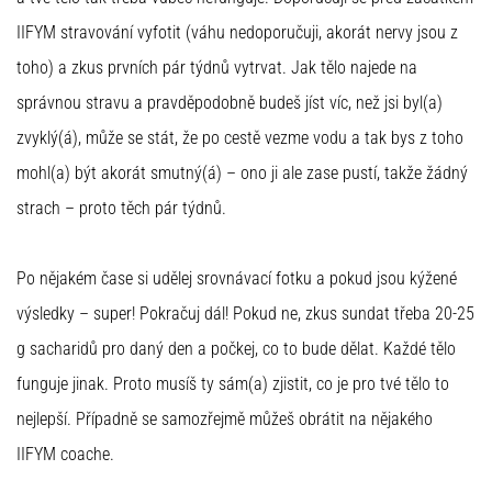
IIFYM stravování vyfotit (váhu nedoporučuji, akorát nervy jsou z
toho) a zkus prvních pár týdnů vytrvat. Jak tělo najede na
správnou stravu a pravděpodobně budeš jíst víc, než jsi byl(a)
zvyklý(á), může se stát, že po cestě vezme vodu a tak bys z toho
mohl(a) být akorát smutný(á) – ono ji ale zase pustí, takže žádný
strach – proto těch pár týdnů.
Po nějakém čase si udělej srovnávací fotku a pokud jsou kýžené
výsledky – super! Pokračuj dál! Pokud ne, zkus sundat třeba 20-25
g sacharidů pro daný den a počkej, co to bude dělat. Každé tělo
funguje jinak. Proto musíš ty sám(a) zjistit, co je pro tvé tělo to
nejlepší. Případně se samozřejmě můžeš obrátit na nějakého
IIFYM coache.