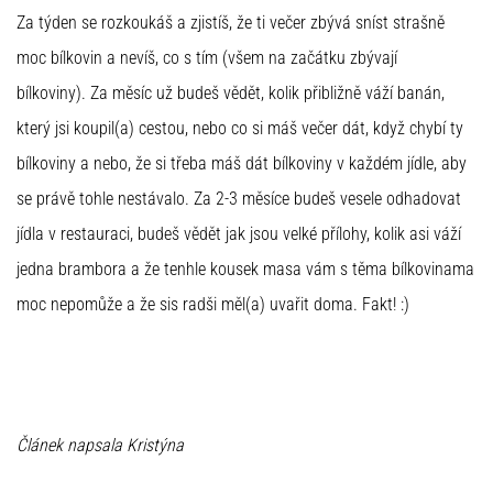
Za týden se rozkoukáš a zjistíš, že ti večer zbývá sníst strašně
moc bílkovin a nevíš, co s tím (všem na začátku zbývají
bílkoviny). Za měsíc už budeš vědět, kolik přibližně váží banán,
který jsi koupil(a) cestou, nebo co si máš večer dát, když chybí ty
bílkoviny a nebo, že si třeba máš dát bílkoviny v každém jídle, aby
se právě tohle nestávalo. Za 2-3 měsíce budeš vesele odhadovat
jídla v restauraci, budeš vědět jak jsou velké přílohy, kolik asi váží
jedna brambora a že tenhle kousek masa vám s těma bílkovinama
moc nepomůže a že sis radši měl(a) uvařit doma. Fakt! :)
Článek napsala Kristýna