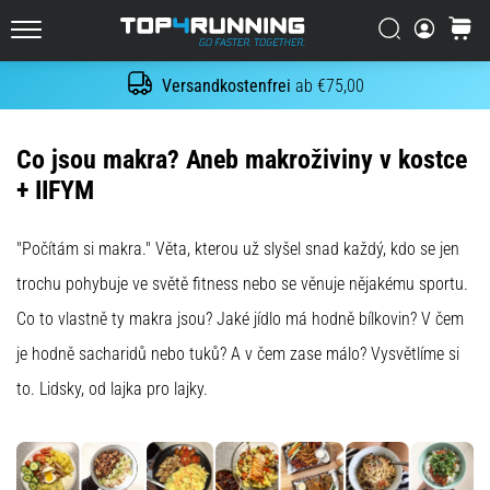
Es
tut
Suchen
Warenk
Top4Running.at
weh,
aber
Versandkostenfrei
ab €75,00
Suche
es
lohnt
sich!
Co jsou makra? Aneb makroživiny v kostce
Welche
+ IIFYM
Vorteile
bietet
es,
"Počítám si makra." Věta, kterou už slyšel snad každý, kdo se jen
…
trochu pohybuje ve světě fitness nebo se věnuje nějakému sportu.
Co to vlastně ty makra jsou? Jaké jídlo má hodně bílkovin? V čem
7. 8. 2026
je hodně sacharidů nebo tuků? A v čem zase málo? Vysvětlíme si
•
Lesedauer 6 min
to. Lidsky, od lajka pro lajky.
Shuttle-
Run
und