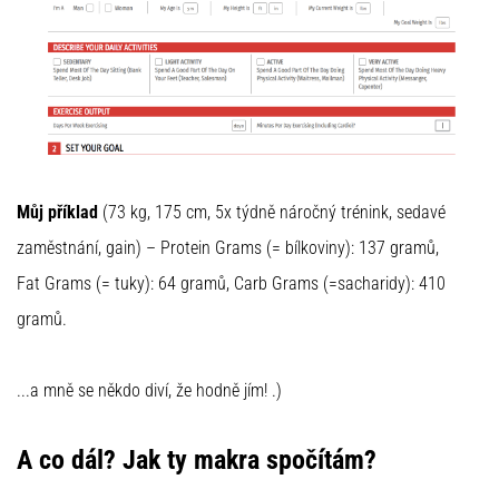
Můj příklad
(73 kg, 175 cm, 5x týdně náročný trénink, sedavé
zaměstnání, gain) – Protein Grams (= bílkoviny): 137 gramů,
Fat Grams (= tuky): 64 gramů, Carb Grams (=sacharidy): 410
gramů.
...a mně se někdo diví, že hodně jím! .)
A co dál? Jak ty makra spočítám?