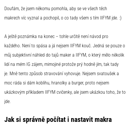
Doufám, že jsem někomu pomohla, aby se ve všech těch
makrech víc vyznal a pochopil, o co tady všem s tím IIFYM jde. :)
A ještě poznámka na konec – tohle určitě není návod pro
každého. Není to spása a já nejsem IIFYM kouč. Jedná se pouze o
můj subjektivní náhled do tajů maker a IIFYM, o který mělo několik
lidí na mém IG zájem, mimojiné protože prý hodně jím, tak tady
je. Mně tento způsob stravování vyhovuje. Nejsem svatoušek a
moc ráda si dám koblihu, hranolky a burger, proto nejsem
ukázkovým příkladem IIFYM cvičenky, ale jsem ukázkou toho, že to
jde.
Jak si správně počítat i nastavit makra