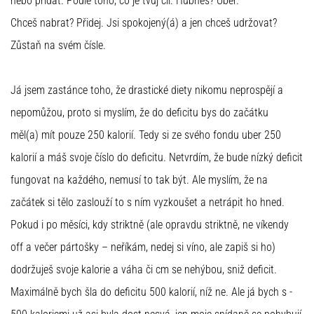
nebo přidat. Podle toho, co je tvůj cíl. Hubneš? Uber.
Chceš nabrat? Přidej. Jsi spokojený(á) a jen chceš udržovat?
Zůstaň na svém čísle.
Já jsem zastánce toho, že drastické diety nikomu neprospějí a
nepomůžou, proto si myslím, že do deficitu bys do začátku
měl(a) mít pouze 250 kalorií. Tedy si ze svého fondu uber 250
kalorií a máš svoje číslo do deficitu. Netvrdím, že bude nízký deficit
fungovat na každého, nemusí to tak být. Ale myslím, že na
začátek si tělo zaslouží to s ním vyzkoušet a netrápit ho hned.
Pokud i po měsíci, kdy striktně (ale opravdu striktně, ne víkendy
off a večer pártošky – neříkám, nedej si víno, ale zapiš si ho)
dodržuješ svoje kalorie a váha či cm se nehýbou, sniž deficit.
Maximálně bych šla do deficitu 500 kalorií, níž ne. Ale já bych s -