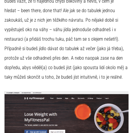
budeš vážit, že ti najednou chybí bílkoviny a nevíš, v čem je
hledat – been there, done that! Ale jak se do tabulek jednou
zakoukáš, už je z nich jen těžkého návratu. Po nějaké době si
vypěstuješ oko na váhy – váhu jídla jednoduše odhadneš i v
restauraci (a přidáš trochu tuku, páč tam se s olejem nešetří).
Případně si budeš jídlo dávat do tabulek až večer (jako já třeba),
protože už vše odhadneš přes den. A nebo naopak zase na den
dopředu, abys věděl(a) co budeš jíst (jako spousta lidí okolo mě) a
taky můžeš skončit u toho, že budeš jíst intuitivně, i to je reálné.