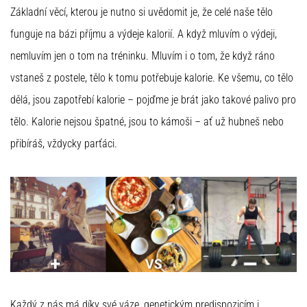
Základní věcí, kterou je nutno si uvědomit je, že celé naše tělo
funguje na bázi příjmu a výdeje kalorií. A když mluvím o výdeji,
nemluvím jen o tom na tréninku. Mluvím i o tom, že když ráno
vstaneš z postele, tělo k tomu potřebuje kalorie. Ke všemu, co tělo
dělá, jsou zapotřebí kalorie – pojďme je brát jako takové palivo pro
tělo. Kalorie nejsou špatné, jsou to kámoši – ať už hubneš nebo
přibíráš, vždycky parťáci.
Každý z nás má díky své váze, genetickým predispozicím i