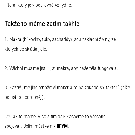
ausgeführt,
liftera, který je v posilovně 4x týdně.
wo…
Takže to máme zatím takhle:
6. 8. 2026
•
1. Makra (bílkoviny, tuky, sacharidy) jsou základní živiny, ze
Lesedauer 7 min
kterých se skládá jídlo.
Läuferknie:
Ursachen,
Behandlung
2. Všichni musíme jíst = jíst makra, aby naše těla fungovala.
und
Prävention
3. Každý jíme jiné množství maker a to na zákadě XY faktorů (níže
Das
Läuferknie,
popsáno podrobněji).
auch
bekannt
als
Uf! Tak to máme! A co s tím dál? Začneme to všechno
Iliotibiales
spojovat. Oslím můstkem k
IIFYM
.
Bandsyndrom