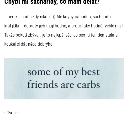
Chybí mi sacharidy, co mám dělat?
...neřekl snad nikdy nikdo, :)) Ale kdyby náhodou, sacharid je
král jídla – dobroty jich mají hodně, a proto taky hodně rychle mizí!
Takže pokud zbývají, je to nejlepší věc, co sem ti ten den stala a
koukej si dát něco dobrýho!
- Ovoce