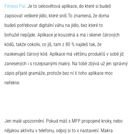
Fitness Pal
. Je to celosvětová aplikace, do které si budeš
zapisovat veškeré jídlo, které sníš.To znamená, že doma
budeš potřebovat digitální váhu na jídlo, bez které to
bohužel nepůjde. Aplikace je kouzelná a má i skener čárových
kódů, takže cokoliv, co jíš, tam z 80 % najdeš tak, že
naskenuješ čárový kód. Aplikace má většinu produktů v sobě již
zanesených i s rozepsanými makry. Na tobě zbývá už jen správný
zápis přijaté gramáže, protože bez ní ti toho aplikace moc
neřekne.
Jen malé upozornění. Pokud máš s MFP propojené kroky, nebo
nějakou aktivitu v telefonu, odpoj si to v nastavení. Makra