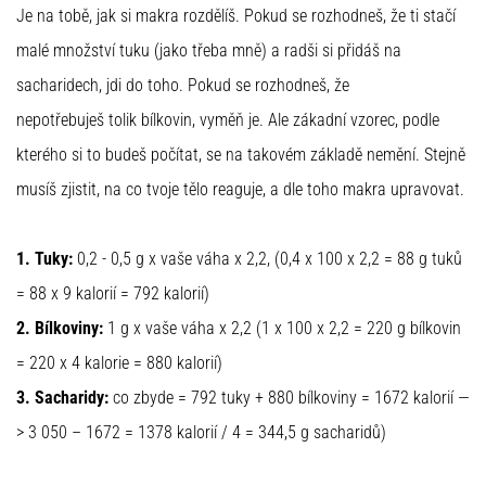
Je na tobě, jak si makra rozdělíš. Pokud se rozhodneš, že ti stačí
malé množství tuku (jako třeba mně) a radši si přidáš na
sacharidech, jdi do toho. Pokud se rozhodneš, že
nepotřebuješ tolik bílkovin, vyměň je. Ale zákadní vzorec, podle
kterého si to budeš počítat, se na takovém základě nemění. Stejně
musíš zjistit, na co tvoje tělo reaguje, a dle toho makra upravovat.
1. Tuky:
0,2 - 0,5 g x vaše váha x 2,2, (0,4 x 100 x 2,2 = 88 g tuků
= 88 x 9 kalorií = 792 kalorií)
2. Bílkoviny:
1 g x vaše váha x 2,2 (1 x 100 x 2,2 = 220 g bílkovin
= 220 x 4 kalorie = 880 kalorií)
3. Sacharidy:
co zbyde = 792 tuky + 880 bílkoviny = 1672 kalorií —
> 3 050 – 1672 = 1378 kalorií / 4 = 344,5 g sacharidů)