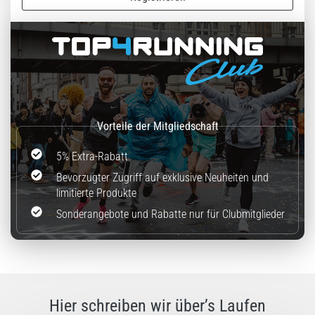
(ITBS),
ist
ein
weit
verbreitetes
gesundheitliches
Problem,
…
5% Extra-Rabatt
Alle
Artikel
Bevorzugter Zugriff auf exklusive Neuheiten und
anzeigen
limitierte Produkte
Sonderangebote und Rabatte nur für Clubmitglieder
Hier schreiben wir über’s Laufen