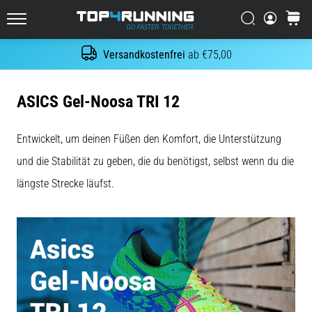
Es
tut
Suchen
Warenk
Top4Running.at
weh,
aber
Versandkostenfrei
ab €75,00
Suche
es
lohnt
sich!
ASICS Gel-Noosa TRI 12
Welche
Vorteile
Entwickelt, um deinen Füßen den Komfort, die Unterstützung
bietet
es,
und die Stabilität zu geben, die du benötigst, selbst wenn du die
…
längste Strecke läufst.
7. 8. 2026
•
Lesedauer 6 min
Shuttle-
Run
und