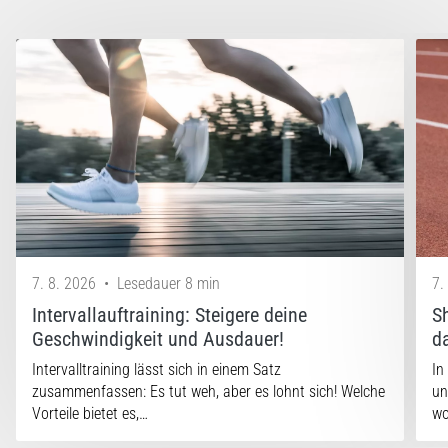
7. 8. 2026
•
Lesedauer 8 min
7.
Intervallauftraining: Steigere deine
S
Geschwindigkeit und Ausdauer!
d
Intervalltraining lässt sich in einem Satz
In
zusammenfassen: Es tut weh, aber es lohnt sich! Welche
un
Vorteile bietet es,…
w