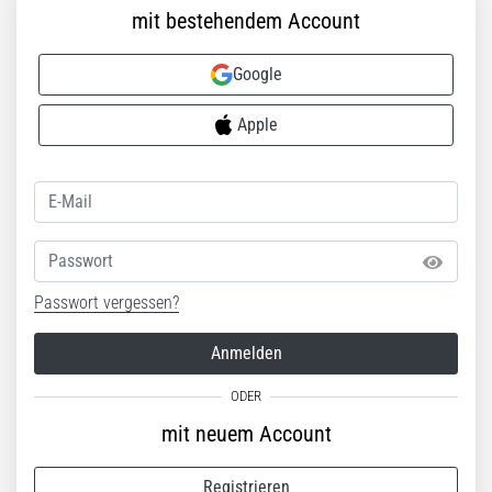
ausgeführt,
mit bestehendem Account
wo…
Google
6. 8. 2026
Apple
•
Lesedauer 7 min
Läuferknie:
Ursachen,
Behandlung
Passwort
und
Prävention
Passwort vergessen?
Das
Läuferknie,
Anmelden
auch
bekannt
als
mit neuem Account
Iliotibiales
Bandsyndrom
Registrieren