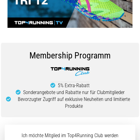
Beep-
Test:
Was
steckt
dahinter?
In
der
Membership Programm
Praxis
testet
der
Shuttle-
Run
5% Extra-Rabatt
Schnelligkeit,
Sonderangebote und Rabatte nur für Clubmitglieder
Agilität
Bevorzugter Zugriff auf exklusive Neuheiten und limitierte
und
Produkte
Richtungswechsel.
Wie
wird
er
Ich möchte Mitglied im Top4Running Club werden
korrekt