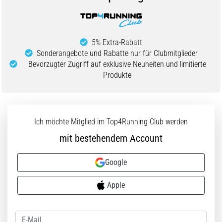
Beep-
Test:
Was
steckt
5% Extra-Rabatt
dahinter?
Sonderangebote und Rabatte nur für Clubmitglieder
Bevorzugter Zugriff auf exklusive Neuheiten und limitierte
In
Produkte
der
Praxis
testet
der
Shuttle-
Ich möchte Mitglied im Top4Running Club werden
Run
mit bestehendem Account
Schnelligkeit,
Agilität
Google
und
Richtungswechsel.
Apple
Wie
wird
er
korrekt