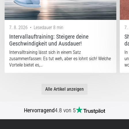
7. 8. 2026
•
Lesedauer 8 min
7.
Intervallauftraining: Steigere deine
S
Geschwindigkeit und Ausdauer!
d
Intervalltraining lässt sich in einem Satz
In
zusammenfassen: Es tut weh, aber es lohnt sich! Welche
un
Vorteile bietet es,…
w
Alle Artikel anzeigen
Hervorragend
4.8 von 5