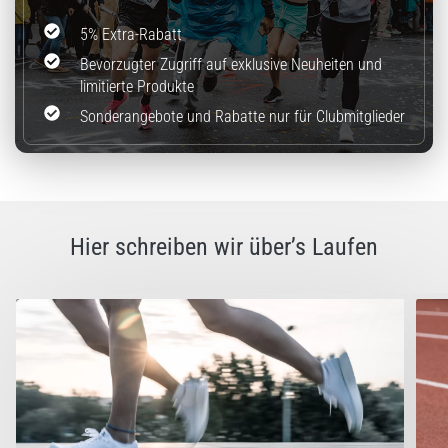
(ITBS),
ist
5% Extra-Rabatt
ein
Bevorzugter Zugriff auf exklusive Neuheiten und
weit
limitierte Produkte
verbreitetes
gesundheitliches
Sonderangebote und Rabatte nur für Clubmitglieder
Problem,
…
Alle
Hier schreiben wir über’s Laufen
Artikel
anzeigen