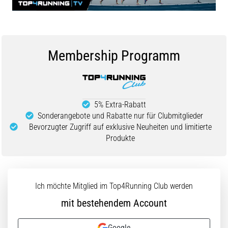
(ITBS),
ist
ein
weit
verbreitetes
Membership Programm
gesundheitliches
Problem,
…
5% Extra-Rabatt
Alle
Sonderangebote und Rabatte nur für Clubmitglieder
Artikel
Bevorzugter Zugriff auf exklusive Neuheiten und limitierte
Produkte
anzeigen
Ich möchte Mitglied im Top4Running Club werden
mit bestehendem Account
Google