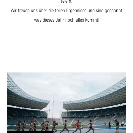
feiern.
ausgeführt,
Wir freuen uns über die tollen Ergebnisse und sind gespannt
wo…
was dieses Jahr noch alles kommt!
6. 8. 2026
•
Lesedauer 7 min
Läuferknie:
Ursachen,
Behandlung
und
Prävention
Das
Läuferknie,
auch
bekannt
als
Iliotibiales
Bandsyndrom