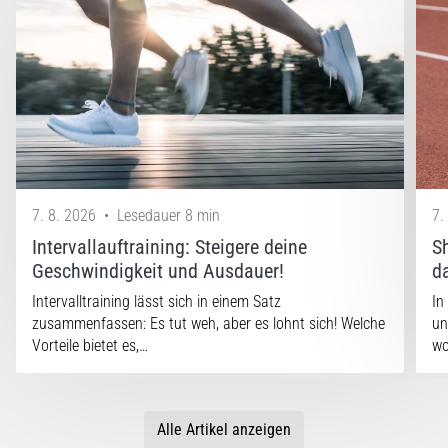
7. 8. 2026
•
Lesedauer 8 min
7.
Intervallauftraining: Steigere deine
S
Geschwindigkeit und Ausdauer!
d
Intervalltraining lässt sich in einem Satz
In
zusammenfassen: Es tut weh, aber es lohnt sich! Welche
un
Vorteile bietet es,…
w
Alle Artikel anzeigen