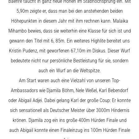
Beep-
Baehre taucht in ganz neue Höhen im Stabhochsprung ein. Mit
Test:
5,90m zeigte er, dass man bei den anstehenden beiden
Was
Höhepunkten in diesem Jahr mit ihm rechnen kann. Malaika
steckt
dahinter?
Mihambo bewies, dass sie weiterhin eine Klasse für sich ist und
gewann den Titel mit 6, 85m. Ein weiteres Highlite bereitet uns
In
der
Kristin Pudenz, mit geworfenen 67,10m im Diskus. Dieser Wurf
Praxis
bedeutete nicht nur persönliche Bestleistung für sie, sondern
testet
der
auch ein Wurf an die Weltspitze.
Shuttle-
Am Start waren auch eine Vielzahl von unseren Top-
Run
Schnelligkeit,
Ambassadors wie Djamila Böhm, Nele Weßel, Karl Bebendorf
Agilität
oder Abigail Adjei. Dabei gelang Karl der große Coup: Er konnte
und
Richtungswechsel.
sich sensationell als Deutscher Meister über 3000m Hindernis
Wie
krönen. Djamila zog ein ins große 400m Hürden Finale und
wird
er
auch Abigail konnte einen Finaleinzug ins 100m Hürden Finale
korrekt