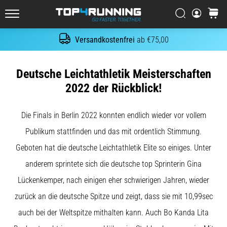
Es
tut
Suchen
Warenk
Top4Running.at
weh,
aber
Versandkostenfrei
ab €75,00
Suche
es
lohnt
sich!
Deutsche Leichtathletik Meisterschaften
Welche
2022 der Rückblick!
Vorteile
bietet
es,
Die Finals in Berlin 2022 konnten endlich wieder vor vollem
…
Publikum stattfinden und das mit ordentlich Stimmung.
Geboten hat die deutsche Leichtathletik Elite so einiges. Unter
7. 8. 2026
anderem sprintete sich die deutsche top Sprinterin Gina
•
Lesedauer 6 min
Lückenkemper, nach einigen eher schwierigen Jahren, wieder
Shuttle-
zurück an die deutsche Spitze und zeigt, dass sie mit 10,99sec
Run
auch bei der Weltspitze mithalten kann. Auch Bo Kanda Lita
und