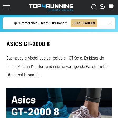
Dämpfung?
Entdecke
Suchen
Warenk
gedämpfte
Top4Running.at
Schuhe
Suche
für
☀️ Summer Sale – bis zu 60% Rabatt.
JETZT KAUFEN
Straße
und
Trail
ASICS GT-2000 8
und…
Das neueste Modell aus der beliebten GT-Serie. Es bietet ein
5. 8. 2026
hohes Maß an Komfort und eine hervorragende Passform für
•
Lesedauer 6 min
Läufer mit Pronation.
Die
häufigsten
Ursachen
für
Knieschmerzen
während