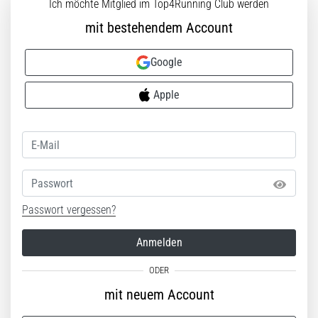
Ich möchte Mitglied im Top4Running Club werden
die…
mit bestehendem Account
5. 8. 2026
Google
•
Lesedauer 6 min
Apple
Plantarfasziitis:
Symptome,
Ursachen
und
Behandlung
Passwort
Leidest
Passwort vergessen?
du
beim
oder
Anmelden
nach
dem
Laufen
mit neuem Account
unter