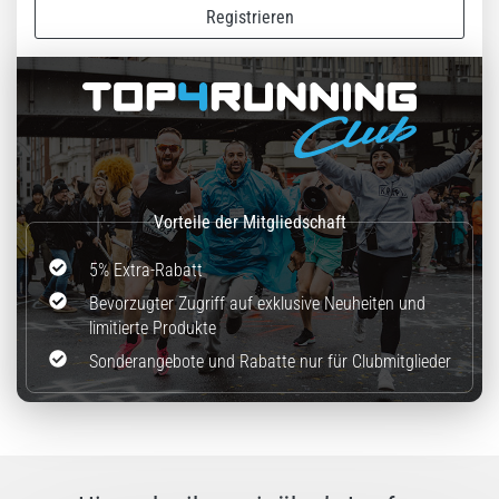
stechenden
Registrieren
Fersenschmerzen?
Eine
der
häufigsten
Ursachen
ist
die…
Alle
5% Extra-Rabatt
Artikel
anzeigen
Bevorzugter Zugriff auf exklusive Neuheiten und
limitierte Produkte
Sonderangebote und Rabatte nur für Clubmitglieder