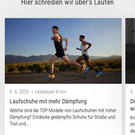
Hier schreiben wir über’s Laufen
6. 8. 2026
•
Lesedauer 8 min
5.
Laufschuhe mit mehr Dämpfung
D
w
Welche sind die TOP-Modelle von Laufschuhen mit hoher
Dämpfung? Entdecke gedämpfte Schuhe für Straße und
Kn
Trail und…
im
di