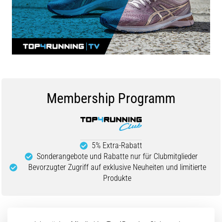
und
nach
dem
Laufen
Knieschmerzen
treffen
jeden
Läufer
Membership Programm
mindestens
einmal
im
Leben
–
5% Extra-Rabatt
egal
Sonderangebote und Rabatte nur für Clubmitglieder
ob
Bevorzugter Zugriff auf exklusive Neuheiten und limitierte
Hobbysportler
Produkte
oder
Profi.
Was
sind