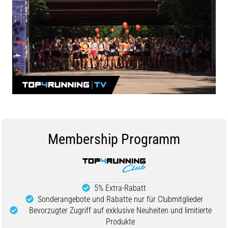
Beep-
Test:
Was
steckt
dahinter?
In
der
Praxis
testet
der
Shuttle-
Run
Membership Programm
Schnelligkeit,
Agilität
und
Richtungswechsel.
5% Extra-Rabatt
Wie
Sonderangebote und Rabatte nur für Clubmitglieder
wird
Bevorzugter Zugriff auf exklusive Neuheiten und limitierte
er
Produkte
korrekt