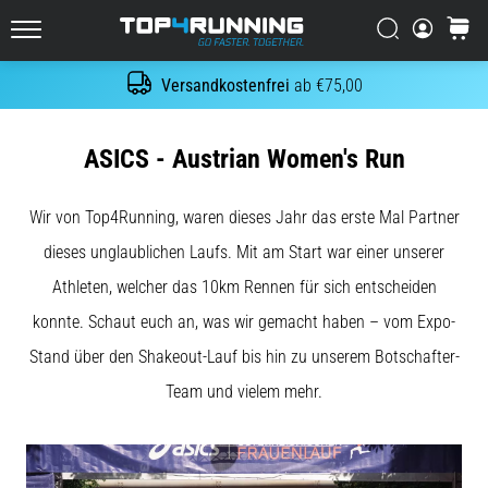
Es
tut
Suchen
Warenk
Top4Running.at
weh,
aber
Versandkostenfrei
ab €75,00
Suche
es
lohnt
sich!
ASICS - Austrian Women's Run
Welche
Vorteile
Wir von Top4Running, waren dieses Jahr das erste Mal Partner
bietet
es,
dieses unglaublichen Laufs. Mit am Start war einer unserer
…
Athleten, welcher das 10km Rennen für sich entscheiden
konnte. Schaut euch an, was wir gemacht haben – vom Expo-
7. 8. 2026
Stand über den Shakeout-Lauf bis hin zu unserem Botschafter-
•
Lesedauer 6 min
Team und vielem mehr.
Shuttle-
Run
und