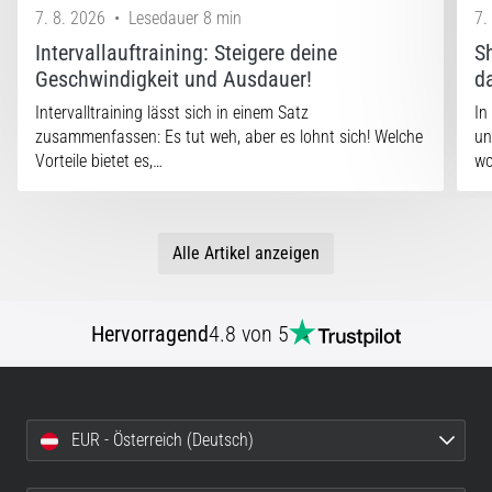
7. 8. 2026
•
Lesedauer 8 min
7.
Intervallauftraining: Steigere deine
S
Geschwindigkeit und Ausdauer!
d
Intervalltraining lässt sich in einem Satz
In
zusammenfassen: Es tut weh, aber es lohnt sich! Welche
un
Vorteile bietet es,…
w
Alle Artikel anzeigen
Hervorragend
4.8 von 5
EUR - Österreich (Deutsch)