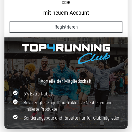
(ITBS),
ist
mit neuem Account
ein
weit
verbreitetes
Registrieren
gesundheitliches
Problem,
…
Alle
Artikel
anzeigen
5% Extra-Rabatt
Bevorzugter Zugriff auf exklusive Neuheiten und
limitierte Produkte
Sonderangebote und Rabatte nur für Clubmitglieder