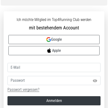
ausgeführt,
wo…
Ich möchte Mitglied im Top4Running Club werden
6. 8. 2026
mit bestehendem Account
•
Lesedauer 7 min
Google
Läuferknie:
Ursachen,
Apple
Behandlung
und
Prävention
Das
Läuferknie,
Passwort
auch
bekannt
Passwort vergessen?
als
Iliotibiales
Anmelden
Bandsyndrom