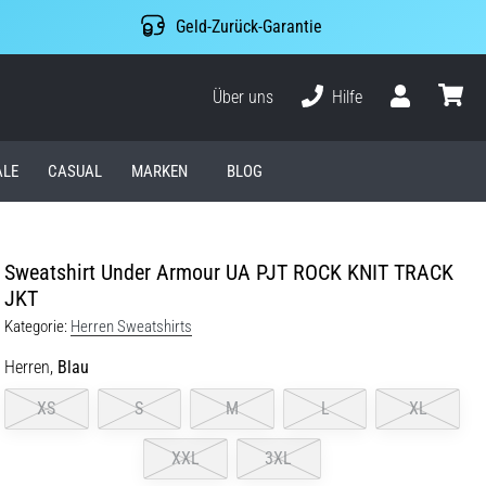
Geld-Zurück-Garantie
Über uns
Hilfe
Benutzer
Waren
ALE
CASUAL
MARKEN
BLOG
Sweatshirt Under Armour UA PJT ROCK KNIT TRACK
JKT
Kategorie:
Herren Sweatshirts
Herren,
Blau
XS
S
M
L
XL
XXL
3XL