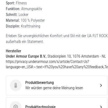
Sport:
Fitness
Funktion:
Atmungsaktiv
Schnitt:
Locker
Material:
100 % Polyester
Disziplin:
Krafttraining
Erleben Sie unvergleichlichen Komfort und Stil mit der UA PJT RO
außerhalb ein Statement.
Hersteller
Under Armour Europe B.V.
, Stadionplein 10, 1076 Amsterdam - NL
https://privacy.underarmour.com/s/article/Contact-Us?
language=en_US#:~:text=If%20you%20have%20any%20feedback,
Produktbewertung
Produktbewertung
Wir würden gerne deine Meinung lesen
Produkttechnologie