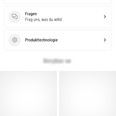
(ITBS),
ist
ein
Fragen
weit
Fragen
Frag uns, was du willst
verbreitetes
gesundheitliches
Problem,
Produkttechnologie
…
Produkttechnologie
Alle
Artikel
anzeigen