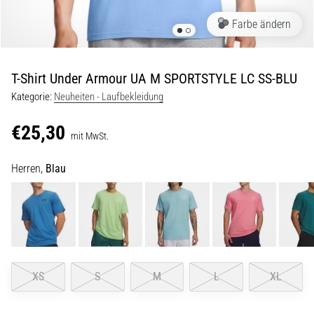
Beep-
Test:
Farbe ändern
Was
steckt
dahinter?
T-Shirt Under Armour UA M SPORTSTYLE LC SS-BLU
In
Kategorie:
Neuheiten - Laufbekleidung
der
Praxis
€25,30
mit MwSt.
testet
der
Herren,
Blau
Shuttle-
Run
Schnelligkeit,
Agilität
und
Richtungswechsel.
Wie
XS
S
M
L
XL
wird
er
korrekt