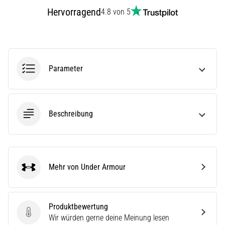
ausgeführt,
Hervorragend
4.8 von 5
wo…
6. 8. 2026
•
Parameter
Lesedauer 7 min
Läuferknie:
Ursachen,
Behandlung
Beschreibung
und
Prävention
Das
Läuferknie,
Mehr von Under Armour
auch
Under Armour
bekannt
als
Iliotibiales
Produktbewertung
Bandsyndrom
Produktbewertung
Wir würden gerne deine Meinung lesen