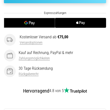
ausgeführt,
wo…
6. 8. 2026
•
Lesedauer 7 min
Kostenloser Versand ab
€75,00
Läuferknie:
Versandoptionen
Ursachen,
Kauf auf Rechnung, PayPal & mehr
Behandlung
Zahlungsmöglichkeiten
und
Prävention
30 Tage Rücksendung
Das
Rückgaberecht
Läuferknie,
auch
bekannt
Hervorragend
4.8 von 5
als
Iliotibiales
Bandsyndrom