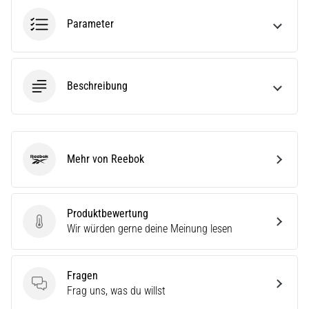
(ITBS),
ist
Parameter
ein
weit
verbreitetes
gesundheitliches
Beschreibung
Problem,
…
Alle
Mehr von Reebok
Reebok
Artikel
anzeigen
Produktbewertung
Produktbewertung
Wir würden gerne deine Meinung lesen
Fragen
Fragen
Frag uns, was du willst