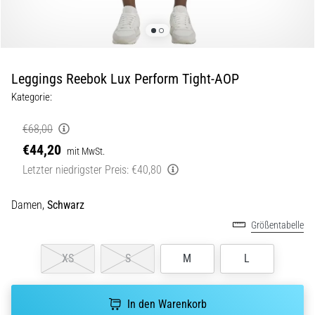
Beep-
Test:
Was
steckt
dahinter?
Leggings Reebok Lux Perform Tight-AOP
In
Kategorie:
der
Praxis
€68,00
testet
€44,20
mit MwSt.
der
Letzter niedrigster Preis:
€40,80
Shuttle-
Run
Schnelligkeit,
Damen,
Schwarz
Agilität
Größentabelle
und
Richtungswechsel.
XS
S
M
L
Wie
wird
er
In den Warenkorb
korrekt