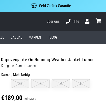
Geld-Zurück-Garantie
Über uns
Hilfe
Benutzer
Waren
ALE
CASUAL
MARKEN
BLOG
Kapuzenjacke On Running Weather Jacket Lumos
Kategorie:
Damen Jacken
Damen,
Mehrfarbig
XS
S
M
L
€189,00
mit MwSt.